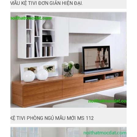
MẪU KỆ TIVI ĐƠN GIẢN HIỆN ĐẠI.
KỆ TIVI PHÒNG NGỦ MẪU MỚI MS 112