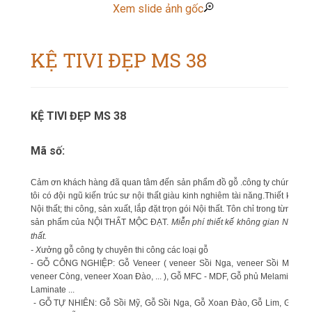
Xem slide ảnh gốc
KỆ TIVI ĐẸP MS 38
KỆ TIVI ĐẸP MS 38
Mã số:
Cảm ơn khách hàng đã quan tâm đến sản phẩm đồ gỗ .công ty chúng
tôi có đội ngũ kiến trúc sư nội thất giàu kinh nghiêm tài năng.Thiết kế
Nội thất; thi công, sản xuất, lắp đặt trọn gói Nội thất. Tôn chỉ trong từng
sản phẩm của NỘI THẤT MỘC ĐẠT.
Miễn phí thiết kế không gian Nội
thất.
- X
ưởng gỗ công ty chuyên thi công các loại gỗ
- GỖ CÔNG NGHIỆP: Gỗ Veneer ( veneer Sồi Nga, veneer Sồi Mỹ,
veneer Còng, veneer Xoan Đào, ... ), Gỗ MFC - MDF, Gỗ phủ Melamin,
Laminate ...
- GỖ TỰ NHIÊN: Gỗ Sồi Mỹ, Gỗ Sồi Nga, Gỗ Xoan Đào, Gỗ Lim, Gỗ