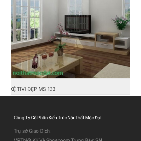
KỆ TIVI ĐẸP MS 133
Công Ty Cổ Phần Kiến Trúc Nội Thất Mộc Đạt
Trụ sở Giao Dịch:
VP.Thiết Kế Và Showroom Trưng Bày: SN