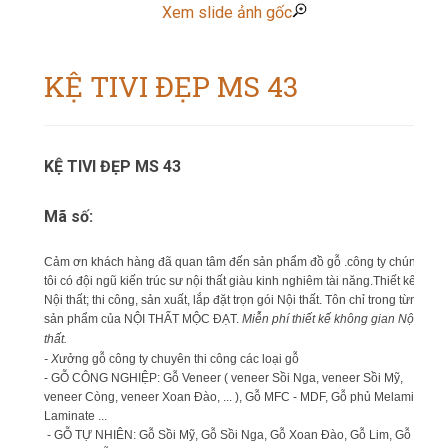
Xem slide ảnh gốc
KỆ TIVI ĐẸP MS 43
KỆ TIVI ĐẸP MS 43
Mã số:
Cảm ơn khách hàng đã quan tâm đến sản phẩm đồ gỗ .công ty chúng
tôi có đội ngũ kiến trúc sư nội thất giàu kinh nghiêm tài năng.Thiết kế
Nội thất; thi công, sản xuất, lắp đặt trọn gói Nội thất. Tôn chỉ trong từng
sản phẩm của NỘI THẤT MỘC ĐẠT.
Miễn phí thiết kế không gian Nội
thất.
- X
ưởng gỗ công ty chuyên thi công các loại gỗ
- GỖ CÔNG NGHIỆP: Gỗ Veneer ( veneer Sồi Nga, veneer Sồi Mỹ,
veneer Còng, veneer Xoan Đào, ... ), Gỗ MFC - MDF, Gỗ phủ Melamin,
Laminate ...
- GỖ TỰ NHIÊN: Gỗ Sồi Mỹ, Gỗ Sồi Nga, Gỗ Xoan Đào, Gỗ Lim, Gỗ