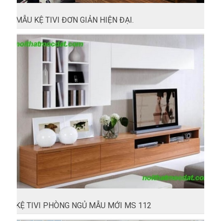
MẪU KỆ TIVI ĐƠN GIẢN HIỆN ĐẠI.
KỆ TIVI PHÒNG NGỦ MẪU MỚI MS 112