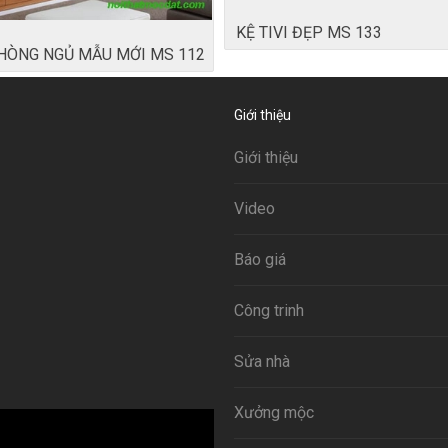
KỆ TIVI ĐẸP MS 133
PHÒNG NGỦ MẪU MỚI MS 112
Giới thiệu
Giới thiệu
Video
Báo giá
Công trinh
Sửa nhà
Xưởng mộc