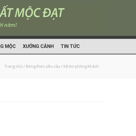
G MỘC
XƯỞNG CÁNH
TIN TỨC
Trang chủ
/
Đóng theo yêu cầu
/
Kệ tivi phòng khách