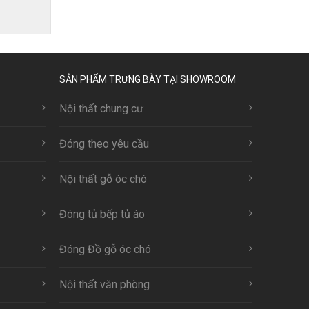
SẢN PHẨM TRƯNG BÀY TẠI SHOWROOM
Nội thất chung cư
Đóng theo yêu cầu
Nội thất gỗ óc chó
Đóng tủ bếp tủ áo
Đóng Đồ gỗ óc chó
Nội thất văn phòng