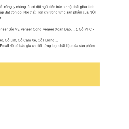
ông ty chúng tôi có đội ngũ kiến trúc sư nội thất giàu kinh
 lắp đặt trọn gói Nội thất. Tôn chỉ trong từng sản phẩm của NỘI
t.
eer Sồi Mỹ, veneer Còng, veneer Xoan Đào, ... ), Gỗ MFC -
o, Gỗ Lim, Gỗ Cam Xe, Gỗ Hương ...
mail để có báo giá chi tiết từng loại chất liệu của sản phẩm