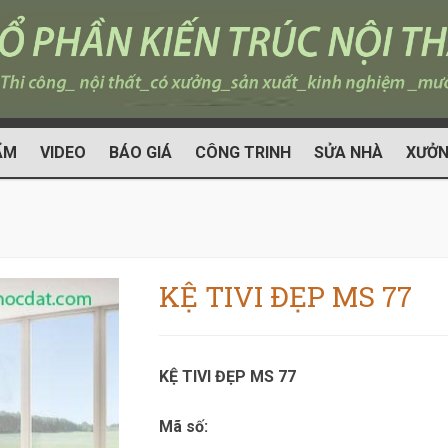
ẨM
VIDEO
BÁO GIÁ
CÔNG TRINH
SỬA NHÀ
XƯỞN
KỆ TIVI ĐẸP MS 77
KỆ TIVI ĐẸP MS 77
Mã số: