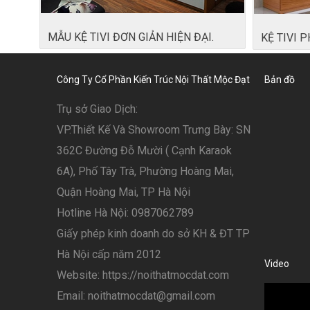
MẪU KỆ TIVI ĐƠN GIẢN HIỆN ĐẠI.
KỆ TIVI 
Công Ty Cổ Phần Kiến Trúc Nội Thất Mộc Đạt
Bản đồ
Trụ sở Giao Dịch:
VP.Thiết Kế Và Showroom Trưng Bày: SN
362C Đường Đỗ Mười ( Cạnh Karaok
6A), Phố Tây Trà, Phường Hoàng Mai,
Quận Hoàng Mai, TP Hà Nội
Hotline Hà Nội: 0987062789
Giấy phép kinh doanh do sở KH & ĐT TP
Hà Nội cấp năm 2012
Video
Website: https://noithatmocdat.com
Email: noithatmocdat@gmail.com