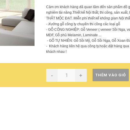
Cảm ơn khách hàng đã quan tâm đến sản phẩm đồ gỗ .c
nghiêm tài năng.Thiết kế Nội thất; thi công, sản xuất,
THẤT MỘC ĐẠT.
Miễn phí thiết kế không gian Nội thấ
- X
ưởng gỗ công ty chuyên thi công các loại gỗ
- GỖ CÔNG NGHIỆP: Gỗ Veneer ( veneer Sồi Nga, ven
MDF, Gỗ phủ Melamin, Laminate ...
- GỖ TỰ NHIÊN: Gỗ Sồi Mỹ, Gỗ Sồi Nga, Gỗ Xoan Đà
- Khách hàng liên hệ qua công ty.hoặc đặt hàng qua E
khách nhau !
-
+
THÊM VÀO GIỎ