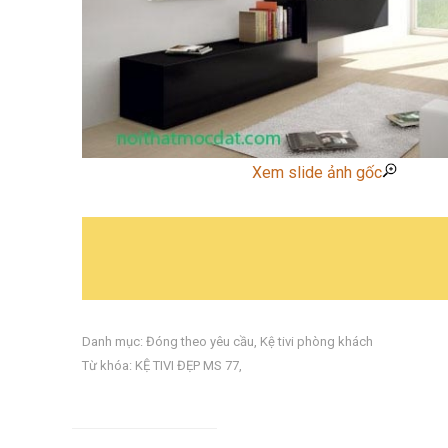
Xem slide ảnh gốc
Danh mục:
Đóng theo yêu cầu
,
Kệ tivi phòng khách
Từ khóa:
KỆ TIVI ĐẸP MS 77
,