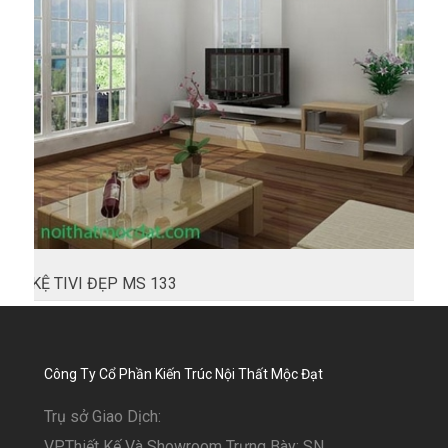
KỆ TIVI ĐẸP MS 133
Công Ty Cổ Phần Kiến Trúc Nội Thất Mộc Đạt
Trụ sở Giao Dịch:
VP.Thiết Kế Và Showroom Trưng Bày: SN