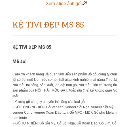
Xem slide ảnh gốc
KỆ TIVI ĐẸP MS 85
KỆ TIVI ĐẸP MS 85
Mã số:
Cảm ơn khách hàng đã quan tâm đến sản phẩm đồ gỗ .công ty chúng
tôi có đội ngũ kiến trúc sư nội thất giàu kinh nghiêm tài năng.Thiết kế
Nội thất; thi công, sản xuất, lắp đặt trọn gói Nội thất. Tôn chỉ trong từng
sản phẩm của NỘI THẤT MỘC ĐẠT.
Miễn phí thiết kế không gian Nội
thất.
- X
ưởng gỗ công ty chuyên thi công các loại gỗ
- GỖ CÔNG NGHIỆP: Gỗ Veneer ( veneer Sồi Nga, veneer Sồi Mỹ,
veneer Còng, veneer Xoan Đào, ... ), Gỗ MFC - MDF, Gỗ phủ Melamin,
Laminate ...
- GỖ TỰ NHIÊN: Gỗ Sồi Mỹ, Gỗ Sồi Nga, Gỗ Xoan Đào, Gỗ Lim, Gỗ