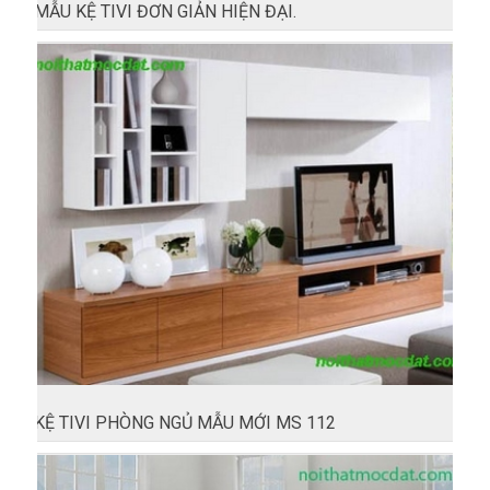
MẪU KỆ TIVI ĐƠN GIẢN HIỆN ĐẠI.
KỆ TIVI PHÒNG NGỦ MẪU MỚI MS 112