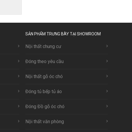
SẢN PHẨM TRƯNG BÀY TẠI SHOWROOM
Nội thất chung cư
Đóng theo yêu cầu
Nội thất gỗ óc chó
Đóng tủ bếp tủ áo
Đóng Đồ gỗ óc chó
Nội thất văn phòng