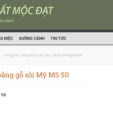
G MỘC
XƯỞNG CÁNH
TIN TỨC
Trang chủ
/
Đóng theo yêu cầu
/
Kệ tivi phòng khách
bằng gỗ sồi Mỹ MS 50
 50