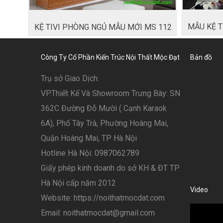
MẪU KỆ T
KỆ TIVI PHÒNG NGỦ MẪU MỚI MS 112
Công Ty Cổ Phần Kiến Trúc Nội Thất Mộc Đạt
Bản đồ
Trụ sở Giao Dịch:
VP.Thiết Kế Và Showroom Trưng Bày: SN
362C Đường Đỗ Mười ( Cạnh Karaok
6A), Phố Tây Trà, Phường Hoàng Mai,
Quận Hoàng Mai, TP Hà Nội
Hotline Hà Nội: 0987062789
Giấy phép kinh doanh do sở KH & ĐT TP
Hà Nội cấp năm 2012
Video
Website: https://noithatmocdat.com
Email: noithatmocdat@gmail.com