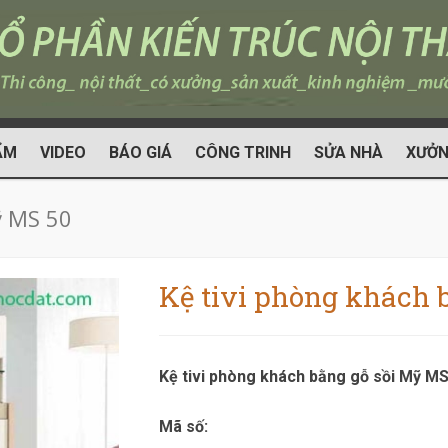
ẨM
VIDEO
BÁO GIÁ
CÔNG TRINH
SỬA NHÀ
XƯỞN
ỹ MS 50
Kệ tivi phòng khách 
Kệ tivi phòng khách bằng gỗ sồi Mỹ MS
Mã số: