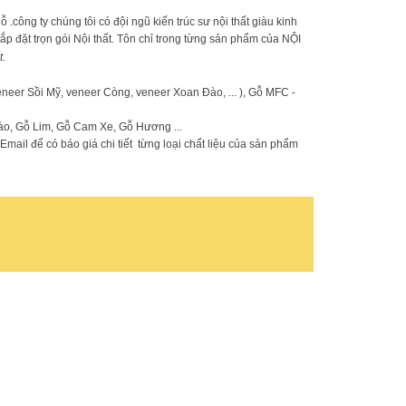
ông ty chúng tôi có đội ngũ kiến trúc sư nội thất giàu kinh
 lắp đặt trọn gói Nội thất. Tôn chỉ trong từng sản phẩm của NỘI
t.
eer Sồi Mỹ, veneer Còng, veneer Xoan Đào, ... ), Gỗ MFC -
o, Gỗ Lim, Gỗ Cam Xe, Gỗ Hương ...
mail để có báo giá chi tiết từng loại chất liệu của sản phẩm