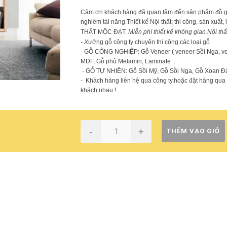
Cảm ơn khách hàng đã quan tâm đến sản phẩm đồ gỗ .c
nghiêm tài năng.Thiết kế Nội thất; thi công, sản xuất,
THẤT MỘC ĐẠT.
Miễn phí thiết kế không gian Nội thấ
- X
ưởng gỗ công ty chuyên thi công các loại gỗ
- GỖ CÔNG NGHIỆP: Gỗ Veneer ( veneer Sồi Nga, ven
MDF, Gỗ phủ Melamin, Laminate ...
- GỖ TỰ NHIÊN: Gỗ Sồi Mỹ, Gỗ Sồi Nga, Gỗ Xoan Đà
- Khách hàng liên hệ qua công ty.hoặc đặt hàng qua E
khách nhau !
-
+
THÊM VÀO GIỎ