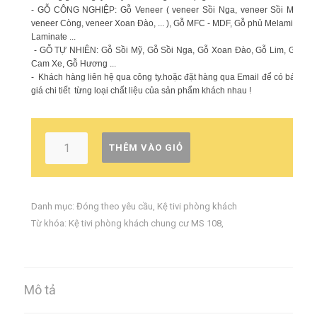
- GỖ CÔNG NGHIỆP: Gỗ Veneer ( veneer Sồi Nga, veneer Sồi Mỹ,
veneer Còng, veneer Xoan Đào, ... ), Gỗ MFC - MDF, Gỗ phủ Melamin,
Laminate ...
- GỖ TỰ NHIÊN: Gỗ Sồi Mỹ, Gỗ Sồi Nga, Gỗ Xoan Đào, Gỗ Lim, Gỗ
Cam Xe, Gỗ Hương ...
- Khách hàng liên hệ qua công ty.hoặc đặt hàng qua Email để có báo
giá chi tiết từng loại chất liệu của sản phẩm khách nhau !
THÊM VÀO GIỎ
Danh mục:
Đóng theo yêu cầu
,
Kệ tivi phòng khách
Từ khóa:
Kệ tivi phòng khách chung cư MS 108
,
Mô tả