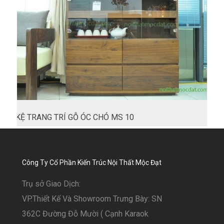
KỆ TRANG TRÍ GỖ ÓC CHÓ MS 10
Công Ty Cổ Phần Kiến Trúc Nội Thất Mộc Đạt
Trụ sở Giao Dịch:
VP.Thiết Kế Và Showroom Trưng Bày: SN
362C Đường Đỗ Mười ( Cạnh Karaok