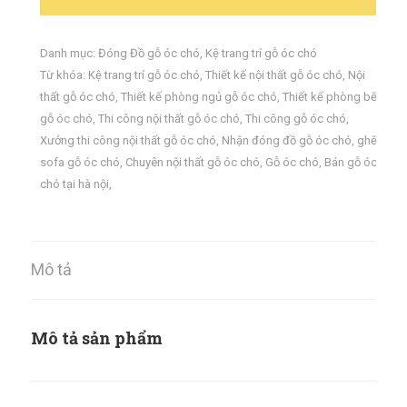
Danh mục:
Đóng Đồ gỗ óc chó
,
Kệ trang trí gỗ óc chó
Từ khóa:
Kệ trang trí gỗ óc chó
,
Thiết kế nội thất gỗ óc chó
,
Nội
thất gỗ óc chó
,
Thiết kế phòng ngủ gỗ óc chó
,
Thiết kế phòng bếp
gỗ óc chó
,
Thi công nội thất gỗ óc chó
,
Thi công gỗ óc chó
,
Xưởng thi công nội thất gỗ óc chó
,
Nhận đóng đồ gỗ óc chó
,
ghế
sofa gỗ óc chó
,
Chuyên nội thất gỗ óc chó
,
Gỗ óc chó
,
Bán gỗ óc
chó tại hà nội
,
Mô tả
Mô tả sản phẩm