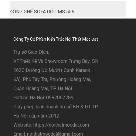
ĐÓNG GHẾ SOFA GÓC MS 556
Công Ty Cổ Phần Kiến Trúc Nội Thất Mộc Đạt
Trụ sở Giao Dịch:
VP.Thiết Kế Và Showroom Trưng Bày: SN
362C Đường Đỗ Mười ( Cạnh Karaok
6A), Phố Tây Trà, Phường Hoàng Mai,
Quận Hoàng Mai, TP Hà Nội
Hotline Hà Nội: 0987062789
Giấy phép kinh doanh do sở KH & ĐT TP
Hà Nội cấp năm 2012
Website: https://noithatmocdat.com
Email: noithatmocdat@gmail.com