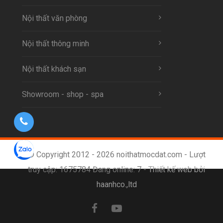
Nội thất văn phòng
Nội thất thông minh
Nội thất khách sạn
Showroom - shop - spa
© Copyright 2012 - 2026 noithatmocdat.com - Lượt
truy cập: 1675784 Đang online: 7 -
Thiết kế web bởi
haanhco.,ltd