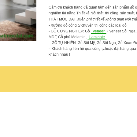
Cảm ơn khách hàng đã quan tâm đến sản phẩm đồ gỗ .c
nghiêm tài năng.Thiết kế Nội thất; thi công, sản xuất,
THẤT MỘC ĐẠT.
Miễn phí thiết kế không gian Nội thấ
- X
ưởng gỗ công ty chuyên thi công các loại gỗ
- GỖ CÔNG NGHIỆP: Gỗ
Veneer
( veneer Sồi Nga,
MDF, Gỗ phủ Melamin,
Laminate
...
- GỖ TỰ NHIÊN: Gỗ Sồi Mỹ, Gỗ Sồi Nga, Gỗ Xoan Đà
- Khách hàng liên hệ qua công ty.hoặc đặt hàng qua E
khách nhau !