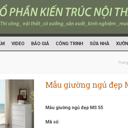
ẨM
VIDEO
BÁO GIÁ
CÔNG TRINH
SỬA NHÀ
XƯỞN
Trang
Mẫu giường ngủ đẹp 
Mẫu giường ngủ đẹp MS 55
Mã số: