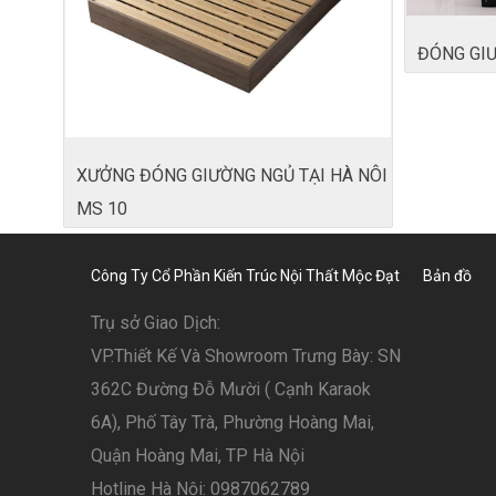
ĐÓNG GIƯ
XƯỞNG ĐÓNG GIƯỜNG NGỦ TẠI HÀ NÔI
MS 10
Công Ty Cổ Phần Kiến Trúc Nội Thất Mộc Đạt
Bản đồ
Trụ sở Giao Dịch:
VP.Thiết Kế Và Showroom Trưng Bày: SN
362C Đường Đỗ Mười ( Cạnh Karaok
6A), Phố Tây Trà, Phường Hoàng Mai,
Quận Hoàng Mai, TP Hà Nội
Hotline Hà Nội: 0987062789