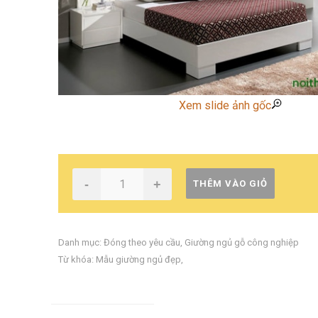
Xem slide ảnh gốc
-
+
THÊM VÀO GIỎ
Danh mục:
Đóng theo yêu cầu
,
Giường ngủ gỗ công nghiệp
Từ khóa:
Mẫu giường ngủ đẹp
,