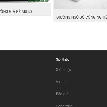
ỜNG GIÁ RẺ MS 53
GIƯỜNG NGỦ GỖ CÔNG NGHI
Giới thiệu
Giới thiệu
Video
Báo giá
Công trinh