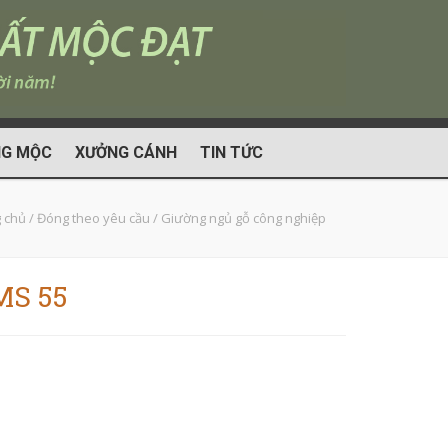
G MỘC
XƯỞNG CÁNH
TIN TỨC
 chủ
/
Đóng theo yêu cầu
/
Giường ngủ gỗ công nghiệp
MS 55