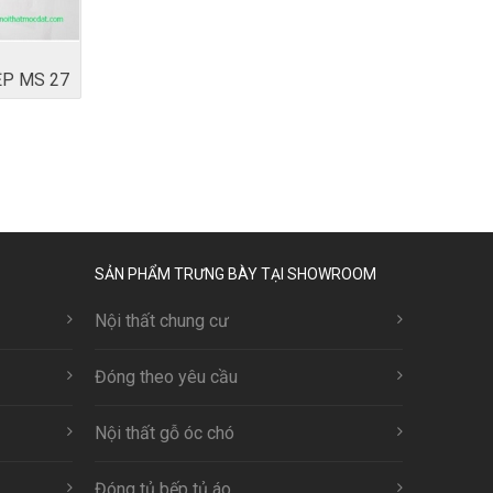
ỆP MS 27
SẢN PHẨM TRƯNG BÀY TẠI SHOWROOM
Nội thất chung cư
Đóng theo yêu cầu
Nội thất gỗ óc chó
Đóng tủ bếp tủ áo