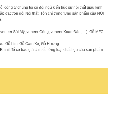
ông ty chúng tôi có đội ngũ kiến trúc sư nội thất giàu kinh
 lắp đặt trọn gói Nội thất. Tôn chỉ trong từng sản phẩm của NỘI
t.
 veneer Sồi Mỹ, veneer Còng, veneer Xoan Đào, ... ), Gỗ MFC -
o, Gỗ Lim, Gỗ Cam Xe, Gỗ Hương ...
mail để có báo giá chi tiết từng loại chất liệu của sản phẩm