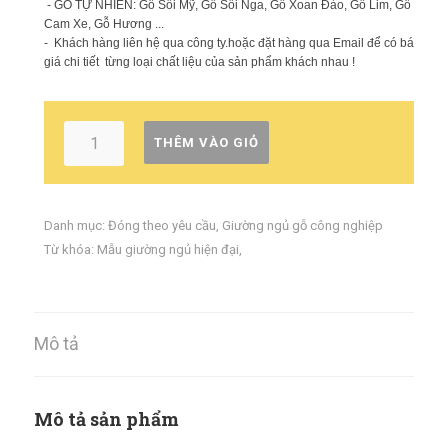
- GỖ TỰ NHIÊN: Gỗ Sồi Mỹ, Gỗ Sồi Nga, Gỗ Xoan Đào, Gỗ Lim, Gỗ
Cam Xe, Gỗ Hương ...
- Khách hàng liên hệ qua công ty.hoặc đặt hàng qua Email để có báo
giá chi tiết từng loại chất liệu của sản phẩm khách nhau !
THÊM VÀO GIỎ
Danh mục:
Đóng theo yêu cầu
,
Giường ngủ gỗ công nghiệp
Từ khóa:
Mẫu giường ngủ hiện đại
,
Mô tả
Mô tả sản phẩm