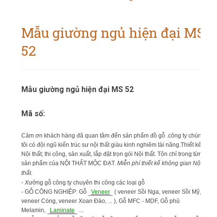
Mẫu giường ngủ hiện đại MS
52
Mẫu giường ngủ hiện đại MS 52
Mã số:
Cảm ơn khách hàng đã quan tâm đến sản phẩm đồ gỗ .công ty chúng
tôi có đội ngũ kiến trúc sư nội thất giàu kinh nghiêm tài năng.Thiết kế
Nội thất; thi công, sản xuất, lắp đặt trọn gói Nội thất. Tôn chỉ trong từng
sản phẩm của NỘI THẤT MỘC ĐẠT.
Miễn phí thiết kế không gian Nội
thất.
- X
ưởng gỗ công ty chuyên thi công các loại gỗ
- GỖ CÔNG NGHIỆP: Gỗ
Veneer
( veneer Sồi Nga, veneer Sồi Mỹ,
veneer Còng, veneer Xoan Đào, ... ), Gỗ MFC - MDF, Gỗ phủ
Melamin,
Laminate
...