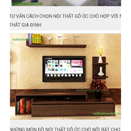
TƯ VẤN CÁCH CHỌN NỘI THẤT GỖ ÓC CHÓ HỢP VỚI NỘI
THẤT GIA ĐÌNH
NHỮNG MÓN ĐỒ NỘI THẤT GỖ ÓC CHÓ NỔI BẬT CHO