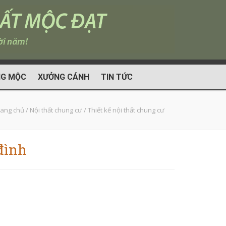
G MỘC
XƯỞNG CÁNH
TIN TỨC
rang chủ
/
Nội thất chung cư
/
Thiết kế nội thất chung cư
đình