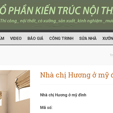
ẨM
VIDEO
BÁO GIÁ
CÔNG TRINH
SỬA NHÀ
XƯỞN
T
Nhà chị Hương ở mỹ 
Nhà chị Hương ở mỹ đình
Mã số: