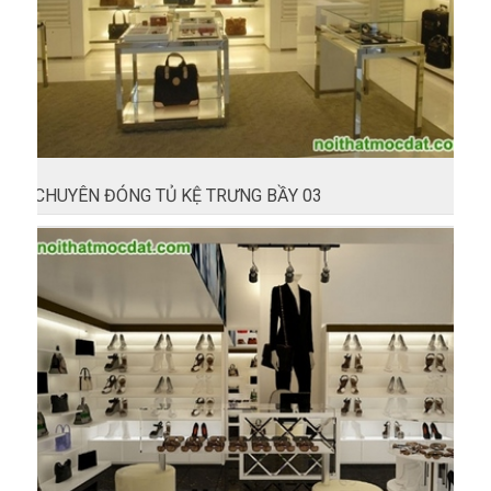
CHUYÊN ĐÓNG TỦ KỆ TRƯNG BẦY 03