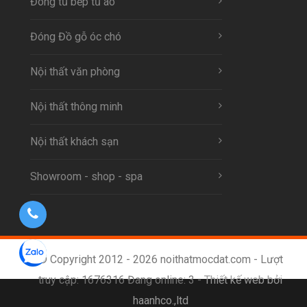
Đóng tủ bếp tủ áo
Đóng Đồ gỗ óc chó
Nội thất văn phòng
Nội thất thông minh
Nội thất khách sạn
Showroom - shop - spa
© Copyright 2012 - 2026 noithatmocdat.com - Lượt
truy cập: 1676316 Đang online: 3 -
Thiết kế web bởi
haanhco.,ltd