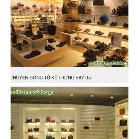
CHUYÊN ĐÓNG TỦ KỆ TRƯNG BÀY 05