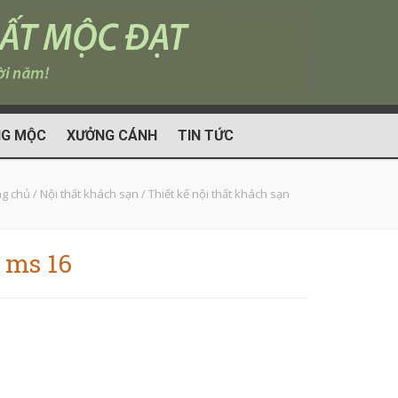
G MỘC
XƯỞNG CÁNH
TIN TỨC
ng chủ
/
Nội thất khách sạn
/
Thiết kế nội thất khách sạn
 ms 16