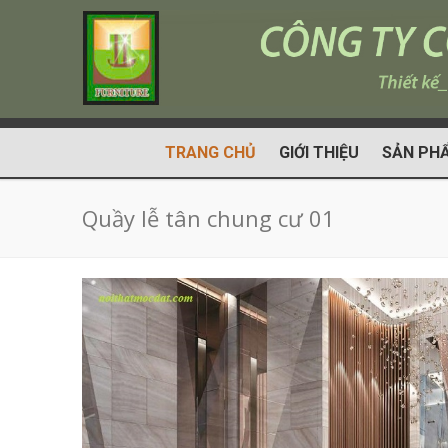
TRANG CHỦ
GIỚI THIỆU
SẢN PH
Quầy lễ tân chung cư 01