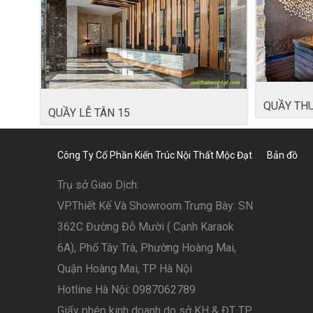
QUẦY TH
QUẦY LỄ TÂN 15
Công Ty Cổ Phần Kiến Trúc Nội Thất Mộc Đạt
Bản đồ
Trụ sở Giao Dịch:
VP.Thiết Kế Và Showroom Trưng Bày: SN
362C Đường Đỗ Mười ( Cạnh Karaok
6A), Phố Tây Trà, Phường Hoàng Mai,
Quận Hoàng Mai, TP Hà Nội
Hotline Hà Nội: 0987062789
Giấy phép kinh doanh do sở KH & ĐT TP