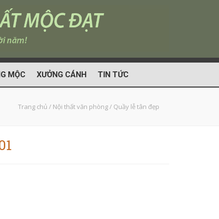
G MỘC
XƯỞNG CÁNH
TIN TỨC
Trang chủ
/
Nội thất văn phòng
/
Quầy lễ tân đẹp
01