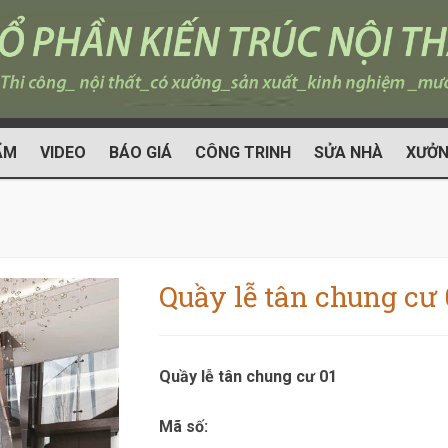
ẨM
VIDEO
BÁO GIÁ
CÔNG TRINH
SỬA NHÀ
XƯỞN
Quầy lễ tân chung cư 
Quầy lễ tân chung cư 01
Mã số: