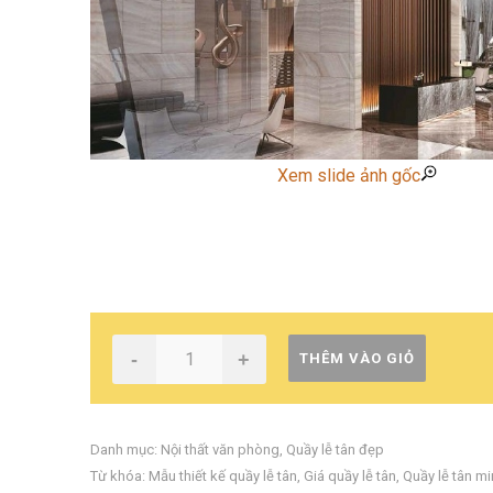
Xem slide ảnh gốc
-
+
THÊM VÀO GIỎ
Danh mục:
Nội thất văn phòng
,
Quầy lễ tân đẹp
Từ khóa:
Mẫu thiết kế quầy lễ tân
,
Giá quầy lễ tân
,
Quầy lễ tân mi