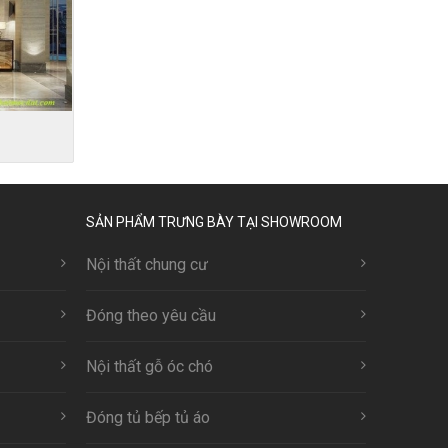
0
SẢN PHẨM TRƯNG BÀY TẠI SHOWROOM
Nội thất chung cư
Đóng theo yêu cầu
Nội thất gỗ óc chó
Đóng tủ bếp tủ áo