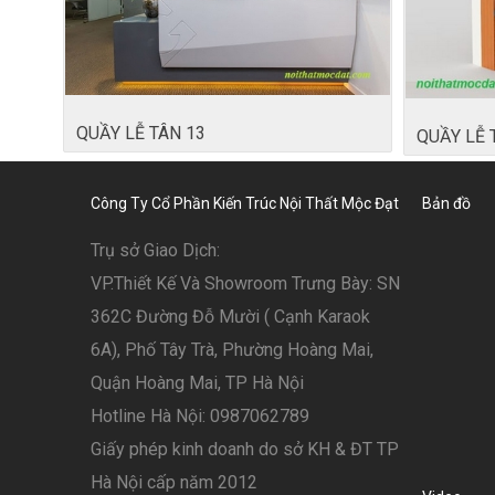
QUẦY LỄ TÂN 13
QUẦY LỄ 
Công Ty Cổ Phần Kiến Trúc Nội Thất Mộc Đạt
Bản đồ
Trụ sở Giao Dịch:
VP.Thiết Kế Và Showroom Trưng Bày: SN
362C Đường Đỗ Mười ( Cạnh Karaok
6A), Phố Tây Trà, Phường Hoàng Mai,
Quận Hoàng Mai, TP Hà Nội
Hotline Hà Nội: 0987062789
Giấy phép kinh doanh do sở KH & ĐT TP
Hà Nội cấp năm 2012