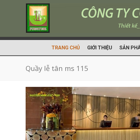
TRANG CHỦ
GIỚI THIỆU
SẢN PH
Quầy lễ tân ms 115