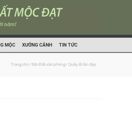
G MỘC
XƯỞNG CÁNH
TIN TỨC
Trang chủ
/
Nội thất văn phòng
/
Quầy lễ tân đẹp