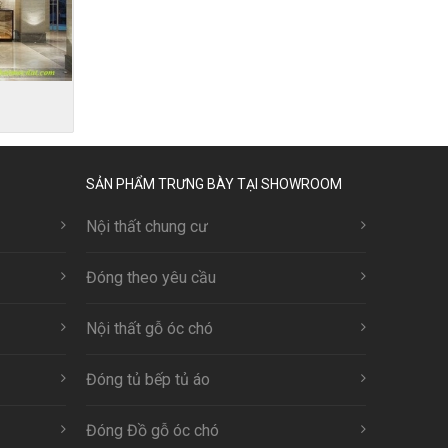
0
SẢN PHẨM TRƯNG BÀY TẠI SHOWROOM
Nội thất chung cư
Đóng theo yêu cầu
Nội thất gỗ óc chó
Đóng tủ bếp tủ áo
Đóng Đồ gỗ óc chó