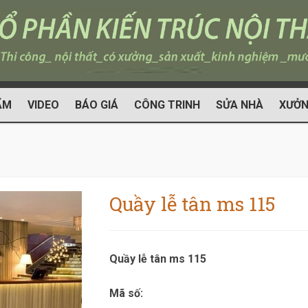
ẨM
VIDEO
BÁO GIÁ
CÔNG TRINH
SỬA NHÀ
XƯỞN
Quầy lễ tân ms 115
Quầy lễ tân ms 115
Mã số: