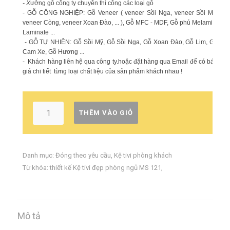
- X
ưởng gỗ công ty chuyên thi công các loại gỗ
- GỖ CÔNG NGHIỆP: Gỗ Veneer ( veneer Sồi Nga, veneer Sồi Mỹ,
veneer Còng, veneer Xoan Đào, ... ), Gỗ MFC - MDF, Gỗ phủ Melamin,
Laminate ...
- GỖ TỰ NHIÊN: Gỗ Sồi Mỹ, Gỗ Sồi Nga, Gỗ Xoan Đào, Gỗ Lim, Gỗ
Cam Xe, Gỗ Hương ...
- Khách hàng liên hệ qua công ty.hoặc đặt hàng qua Email để có báo
giá chi tiết từng loại chất liệu của sản phẩm khách nhau !
THÊM VÀO GIỎ
Danh mục:
Đóng theo yêu cầu
,
Kệ tivi phòng khách
Từ khóa:
thiết kế Kệ tivi đẹp phòng ngủ MS 121
,
Mô tả