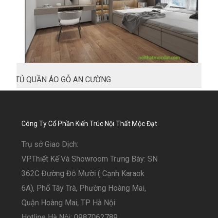
TỦ QUẦN ÁO GỖ AN CƯỜNG
Công Ty Cổ Phần Kiến Trúc Nội Thất Mộc Đạt
Trụ sở Giao Dịch:
VP.Thiết Kế Và Showroom Trưng Bày: SN
362C Đường Đỗ Mười ( Cạnh Karaok
6A), Phố Tây Trà, Phường Hoàng Mai,
Quận Hoàng Mai, TP Hà Nội
Hotline Hà Nội: 0987062789