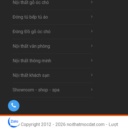
Nội thất gỗ óc chó
Đóng tủ bếp tủ áo
Đóng Đồ gỗ óc chó
Nội thất văn phòng
Nội thất thông minh
Nội thất khách sạn
Showroom - shop - spa
© Copyright 2012 - 2026 noithatmocdat.com - Lượt