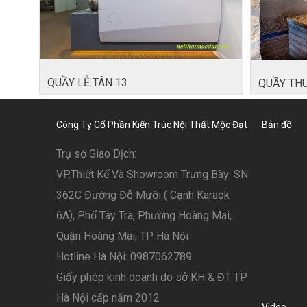
QUẦY LỄ TÂN 13
QUẦY TH
Công Ty Cổ Phần Kiến Trúc Nội Thất Mộc Đạt
Bản đồ
Trụ sở Giao Dịch:
VP.Thiết Kế Và Showroom Trưng Bày: SN
362C Đường Đỗ Mười ( Cạnh Karaok
6A), Phố Tây Trà, Phường Hoàng Mai,
Quận Hoàng Mai, TP Hà Nội
Hotline Hà Nội: 0987062789
Giấy phép kinh doanh do sở KH & ĐT TP
Hà Nội cấp năm 2012