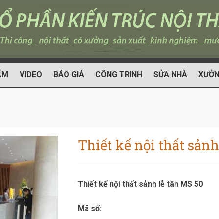
ẨM
VIDEO
BÁO GIÁ
CÔNG TRINH
SỬA NHÀ
XƯỞN
0
Thiết kế nội thất sảnh
Thiết kế nội thất sảnh lễ tân MS 50
Mã số: