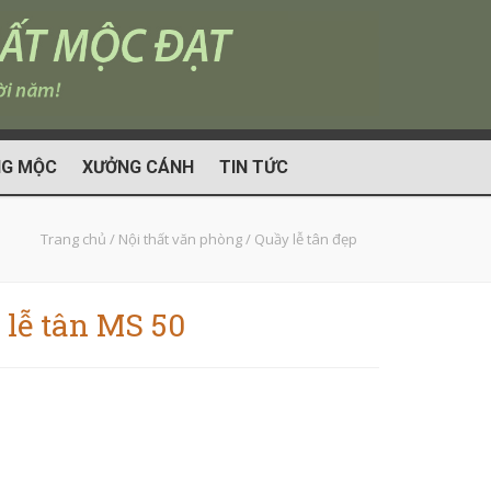
G MỘC
XƯỞNG CÁNH
TIN TỨC
Trang chủ
/
Nội thất văn phòng
/
Quầy lễ tân đẹp
 lễ tân MS 50