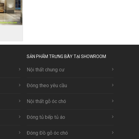
0
SẢN PHẨM TRƯNG BÀY TẠI SHOWROOM
Nội thất chung cư
Đóng theo yêu cầu
Nội thất gỗ óc chó
Đóng tủ bếp tủ áo
Đóng Đồ gỗ óc chó