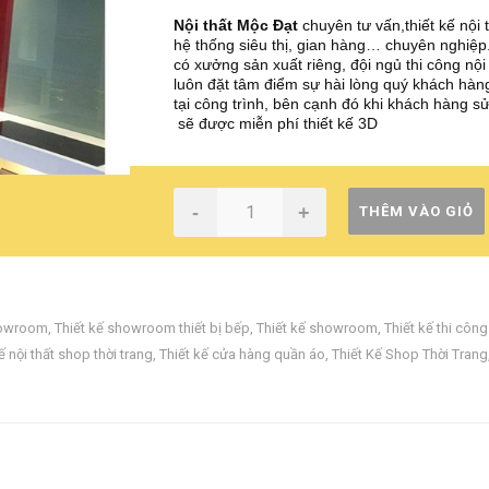
Nội thất Mộc Đạt
chuyên tư vấn,thiết kế nội 
hệ thống siêu thị, gian hàng… chuyên nghiệp.
có xưởng sản xuất riêng, đội ngủ thi công nội 
luôn đặt tâm điểm sự hài lòng quý khách hàn
tại công trình, bên cạnh đó khi khách hàng s
sẽ được miễn phí thiết kế 3D
-
+
THÊM VÀO GIỎ
showroom
,
Thiết kế showroom thiết bị bếp
,
Thiết kế showroom
,
Thiết kế thi công
ế nội thất shop thời trang
,
Thiết kế cửa hàng quần áo
,
Thiết Kế Shop Thời Trang‎