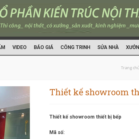
ẨM
VIDEO
BÁO GIÁ
CÔNG TRINH
SỬA NHÀ
XƯỞN
Trang ch
Thiết kế showroom thi
Thiết kế showroom thiết bị bếp
Mã số: