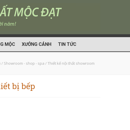
G MỘC
XƯỞNG CÁNH
TIN TỨC
ủ
/
Showroom - shop - spa
/
Thiết kế nội thất showroom
ết bị bếp