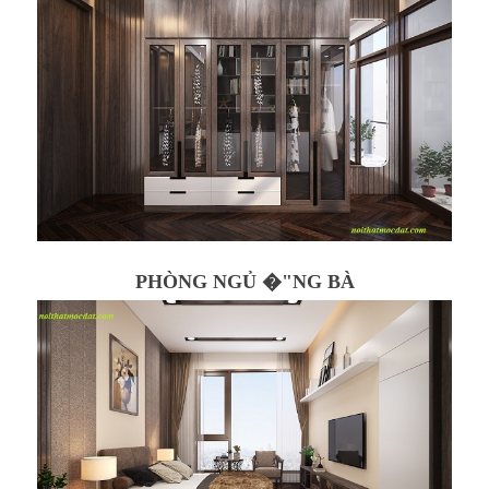
PHÒNG NGỦ �"NG BÀ