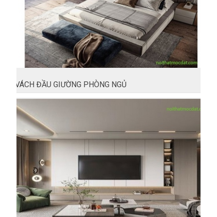
VÁCH ĐẦU GIƯỜNG PHÒNG NGỦ