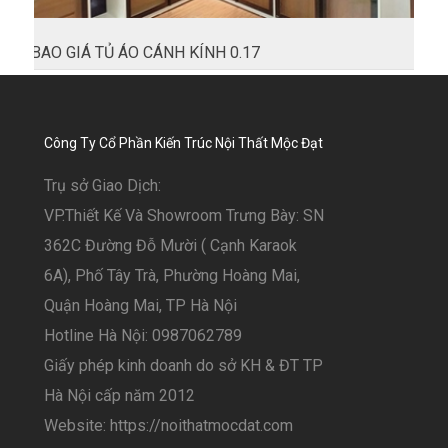
BAO GIÁ TỦ ÁO CÁNH KÍNH 0.17
Công Ty Cổ Phần Kiến Trúc Nội Thất Mộc Đạt
Trụ sở Giao Dịch:
VP.Thiết Kế Và Showroom Trưng Bày: SN
362C Đường Đỗ Mười ( Cạnh Karaok
6A), Phố Tây Trà, Phường Hoàng Mai,
Quận Hoàng Mai, TP Hà Nội
Hotline Hà Nội: 0987062789
Giấy phép kinh doanh do sở KH & ĐT TP
Hà Nội cấp năm 2012
Website: https://noithatmocdat.com