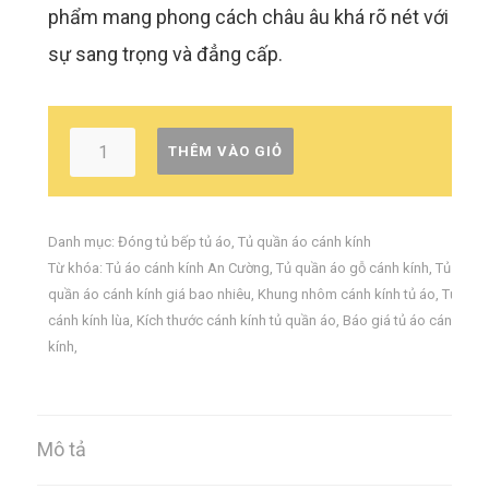
phẩm mang phong cách châu âu khá rõ nét với
sự sang trọng và đẳng cấp.
THÊM VÀO GIỎ
Danh mục:
Đóng tủ bếp tủ áo
,
Tủ quần áo cánh kính
Từ khóa:
Tủ áo cánh kính An Cường
,
Tủ quần áo gỗ cánh kính
,
Tủ
quần áo cánh kính giá bao nhiêu
,
Khung nhôm cánh kính tủ áo
,
Tủ
cánh kính lùa
,
Kích thước cánh kính tủ quần áo
,
Báo giá tủ áo cánh
kính
,
Mô tả