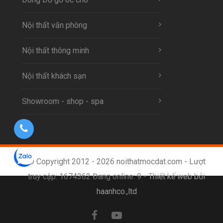
Nội thất văn phòng
Nội thất thông minh
Nội thất khách sạn
Showroom - shop - spa
© Copyright 2012 - 2026 noithatmocdat.com - Lượt
truy cập: 1674362 Đang online: 9 -
Thiết kế web bởi
haanhco.,ltd