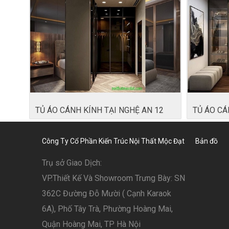
TỦ ÁO CÁNH KÍNH TẠI NGHỆ AN 12
TỦ ÁO CÁ
Công Ty Cổ Phần Kiến Trúc Nội Thất Mộc Đạt
Bản đồ
Trụ sở Giao Dịch:
VP.Thiết Kế Và Showroom Trưng Bày: SN
362C Đường Đỗ Mười ( Cạnh Karaok
6A), Phố Tây Trà, Phường Hoàng Mai,
Quận Hoàng Mai, TP Hà Nội