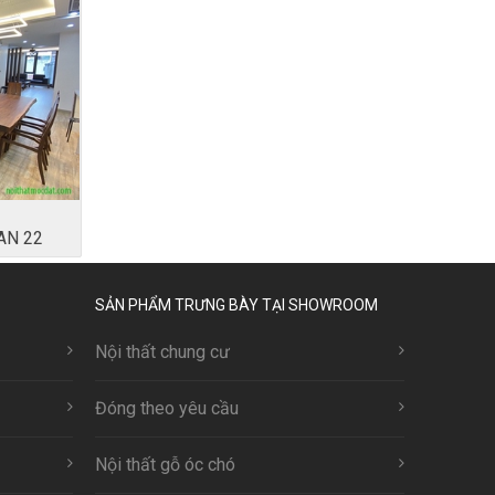
AN 22
SẢN PHẨM TRƯNG BÀY TẠI SHOWROOM
Nội thất chung cư
Đóng theo yêu cầu
Nội thất gỗ óc chó