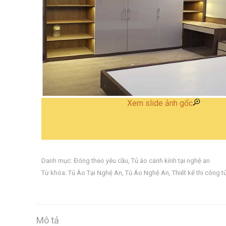
Xem slide ảnh gốc
Danh mục:
Đóng theo yêu cầu
,
Tủ áo cánh kính tại nghệ an
Từ khóa:
Tủ Áo Tại Nghệ An
,
Tủ Áo Nghệ An
,
Thiết kế thi công 
Mô tả