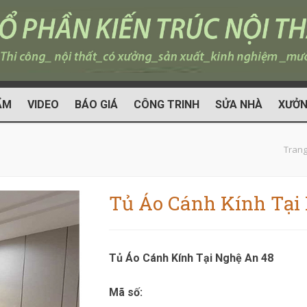
ẨM
VIDEO
BÁO GIÁ
CÔNG TRINH
SỬA NHÀ
XƯỞN
Trang
Tủ Áo Cánh Kính Tại
Tủ Áo Cánh Kính Tại Nghệ An 48
Mã số: