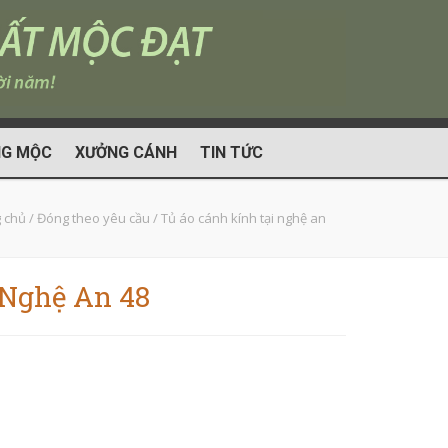
G MỘC
XƯỞNG CÁNH
TIN TỨC
 chủ
/
Đóng theo yêu cầu
/
Tủ áo cánh kính tại nghệ an
 Nghệ An 48