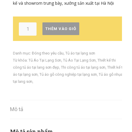
kế và showrom trưng bày, xưởng sản xuất tại Hà Nội
THÊM VÀO GIỎ
Danh mục:
Đóng theo yêu cầu
,
Tủ áo tại lạng sơn
Từ khóa:
Tủ Áo Tại Lạng Sơn
,
Tủ Áo Tại Lạng Sơn
,
Thiết kế thi
công tủ áo tại lang sơn đẹp
,
Thi công tủ áo tại lạng sơn
,
Thiết kế tủ
áo tại lạng sơn
,
Tủ áo gỗ công nghiệp tại lạng sơn
,
Tủ áo gỗ nhụa
tại lang sơn
,
Mô tả
Mô tả sản phẩm