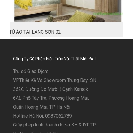
TỦ ÁO TẠI LẠNG SƠN 02
Công Ty Cổ Phần Kiến Trúc Nội Thất Mộc Đạt
Trụ sở Giao Dịch:
VP.Thiết Kế Và Showroom Trưng Bày: SN
362C Đường Đỗ Mười ( Cạnh Karaok
6A), Phố Tây Trà, Phường Hoàng Mai,
Quận Hoàng Mai, TP Hà Nội
Hotline Hà Nội: 0987062789
Giấy phép kinh doanh do sở KH & ĐT TP