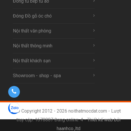
Đóng tủ bếp tủ áo
Đóng Đồ gỗ óc chó
Nội thất văn phòng
Nội thất thông minh
Nội thất khách sạn
Showroom - shop - spa
© Copyright 2012 - 2026 noithatmocdat.com - Lượt
truy cập: 1678887 Đang online: 4 -
Thiết kế web bởi
haanhco.,ltd