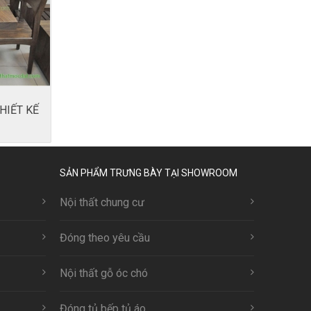
HIẾT KẾ
SẢN PHẨM TRƯNG BÀY TẠI SHOWROOM
Nội thất chung cư
Đóng theo yêu cầu
Nội thất gỗ óc chó
Đóng tủ bếp tủ áo