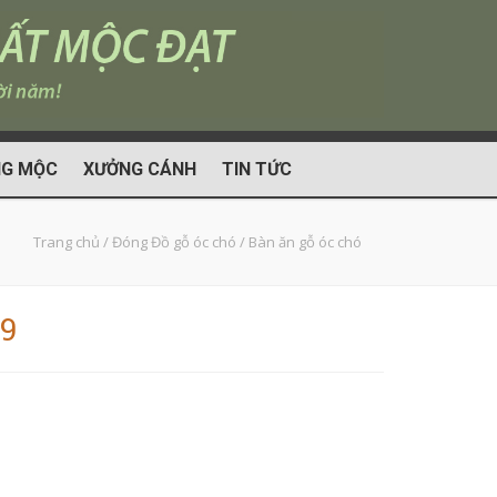
G MỘC
XƯỞNG CÁNH
TIN TỨC
Trang chủ
/
Đóng Đồ gỗ óc chó
/
Bàn ăn gỗ óc chó
29