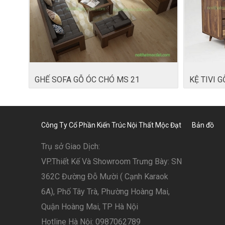
GHẾ SOFA GỖ ÓC CHÓ MS 21
KỆ TIVI 
Công Ty Cổ Phần Kiến Trúc Nội Thất Mộc Đạt
Bản đồ
Trụ sở Giao Dịch:
VP.Thiết Kế Và Showroom Trưng Bày: SN
362C Đường Đỗ Mười ( Cạnh Karaok
6A), Phố Tây Trà, Phường Hoàng Mai,
Quận Hoàng Mai, TP Hà Nội
Hotline Hà Nội: 0987062789