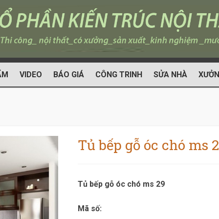
ẨM
VIDEO
BÁO GIÁ
CÔNG TRINH
SỬA NHÀ
XƯỞN
Tủ bếp gỗ óc chó ms 
Tủ bếp gỗ óc chó ms 29
Mã số: