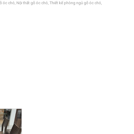
gỗ óc chó
,
Nội thất gỗ óc chó
,
Thiết kế phòng ngủ gỗ óc chó
,