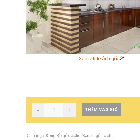
Xem slide ảnh gốc
-
+
THÊM VÀO GIỎ
Danh mục:
Đóng Đồ gỗ óc chó
,
Bàn ăn gỗ óc chó