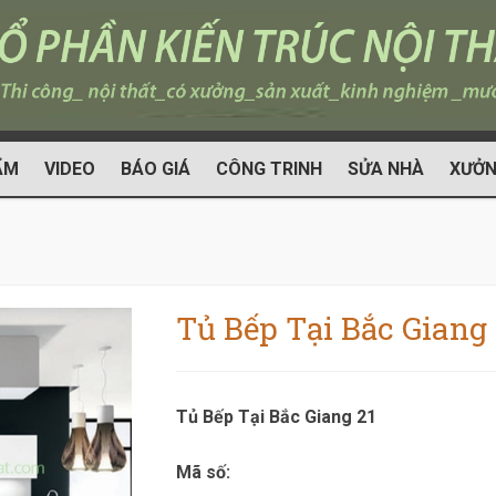
ẨM
VIDEO
BÁO GIÁ
CÔNG TRINH
SỬA NHÀ
XƯỞN
Tủ Bếp Tại Bắc Giang 
Tủ Bếp Tại Bắc Giang 21
Mã số: