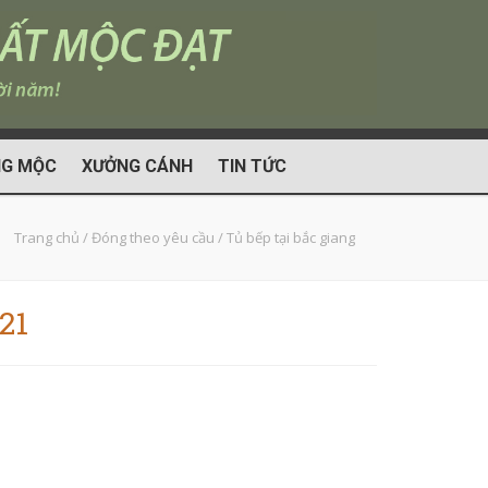
G MỘC
XƯỞNG CÁNH
TIN TỨC
Trang chủ
/
Đóng theo yêu cầu
/
Tủ bếp tại bắc giang
21