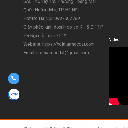
6A), Phố Tây Trà, Phường Hoàng Mai,
Quận Hoàng Mai, TP Hà Nội
Hotline Hà Nội: 0987062789
Giấy phép kinh doanh do sở KH & ĐT TP
Hà Nội cấp năm 2012
Video
Website: https://noithatmocdat.com
Email: noithatmocdat@gmail.com