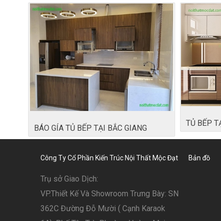
TỦ BẾP T
BÁO GÍA TỦ BẾP TẠI BẮC GIANG
Công Ty Cổ Phần Kiến Trúc Nội Thất Mộc Đạt
Bản đồ
Trụ sở Giao Dịch:
VP.Thiết Kế Và Showroom Trưng Bày: SN
362C Đường Đỗ Mười ( Cạnh Karaok