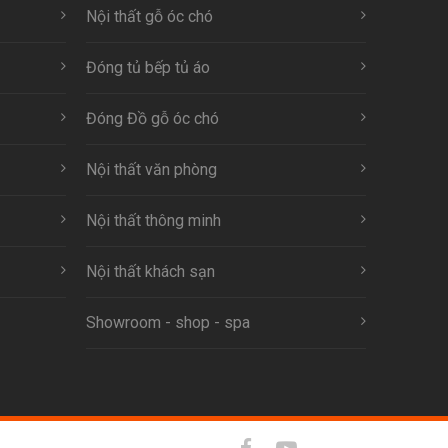
Nội thất gỗ óc chó
Đóng tủ bếp tủ áo
Đóng Đồ gỗ óc chó
Nội thất văn phòng
Nội thất thông minh
Nội thất khách sạn
Showroom - shop - spa