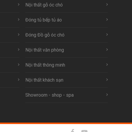
Nội thất gỗ óc chó
Đóng tủ bếp tủ áo
Đóng Đồ gỗ óc chó
Nội thất văn phòng
Nội thất thông minh
Nội thất khách sạn
Showroom - shop - spa