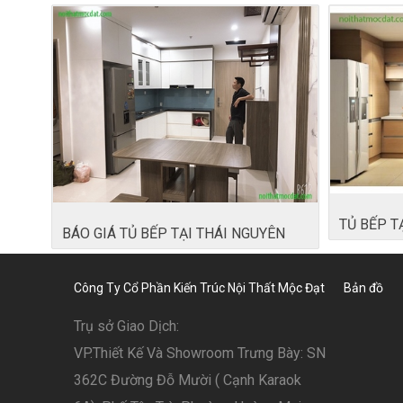
TỦ BẾP T
BÁO GIÁ TỦ BẾP TẠI THÁI NGUYÊN
Công Ty Cổ Phần Kiến Trúc Nội Thất Mộc Đạt
Bản đồ
Trụ sở Giao Dịch:
VP.Thiết Kế Và Showroom Trưng Bày: SN
362C Đường Đỗ Mười ( Cạnh Karaok