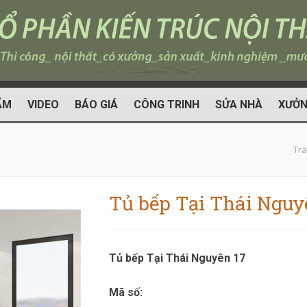
ẨM
VIDEO
BÁO GIÁ
CÔNG TRINH
SỬA NHÀ
XƯỞN
Tra
Tủ bếp Tại Thái Nguy
Tủ bếp Tại Thái Nguyên 17
Mã số: