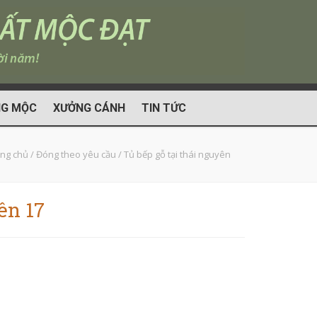
G MỘC
XƯỞNG CÁNH
TIN TỨC
ng chủ
/
Đóng theo yêu cầu
/
Tủ bếp gỗ tại thái nguyên
ên 17