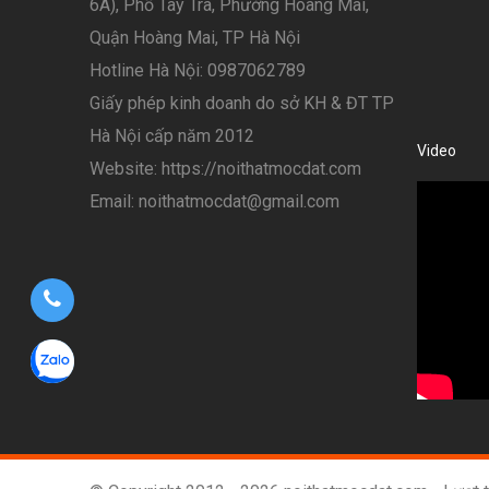
6A), Phố Tây Trà, Phường Hoàng Mai,
Quận Hoàng Mai, TP Hà Nội
Hotline Hà Nội: 0987062789
Giấy phép kinh doanh do sở KH & ĐT TP
Hà Nội cấp năm 2012
Video
Website: https://noithatmocdat.com
Email: noithatmocdat@gmail.com