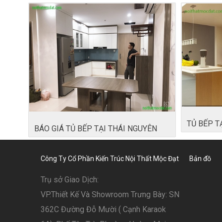
TỦ BẾP T
BÁO GIÁ TỦ BẾP TẠI THÁI NGUYÊN
Công Ty Cổ Phần Kiến Trúc Nội Thất Mộc Đạt
Bản đồ
Trụ sở Giao Dịch:
VP.Thiết Kế Và Showroom Trưng Bày: SN
362C Đường Đỗ Mười ( Cạnh Karaok