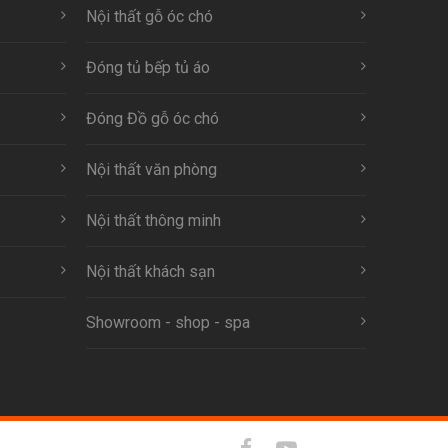
Nội thất gỗ óc chó
Đóng tủ bếp tủ áo
Đóng Đồ gỗ óc chó
Nội thất văn phòng
Nội thất thông minh
Nội thất khách sạn
Showroom - shop - spa