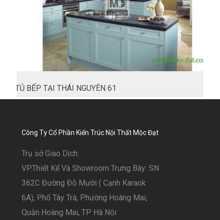
TỦ BẾP TẠI THÁI NGUYÊN 61
Công Ty Cổ Phần Kiến Trúc Nội Thất Mộc Đạt
Trụ sở Giao Dịch:
VP.Thiết Kế Và Showroom Trưng Bày: SN
362C Đường Đỗ Mười ( Cạnh Karaok
6A), Phố Tây Trà, Phường Hoàng Mai,
Quận Hoàng Mai, TP Hà Nội