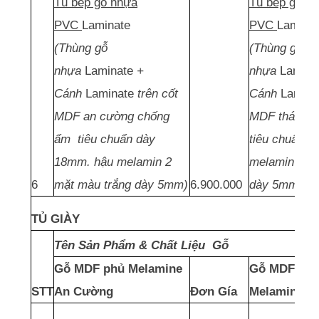
Tủ bếp gỗ nhựa
Tủ bếp gỗ n
PVC
Laminate
PVC
Lamina
(Thùng gỗ
(Thùng gỗ
nhựa
Laminate
+
nhựa
Lamina
Cánh
Laminate
trên cốt
Cánh
Lamina
MDF an cường chống
MDF thái la
ẩm tiêu chuẩn dày
tiêu chuẩn 
18mm. hậu melamin 2
melamin 2 m
6
mặt màu trắng dày 5mm)
6.900.000
dày 5mm)
TỦ GIÀY
Tên Sản Phẩm & Chất Liệu Gỗ
Gỗ MDF phủ Melamine
Gỗ MDF thái
STT
An Cường
Đơn Gía
Melamine