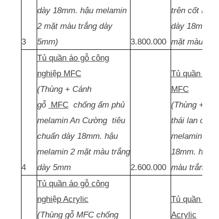
dày 18mm. hậu melamin
trên cốt MDF
2 mặt màu trắng dày
dày 18mm. h
3
5mm)
3.800.000
mặt màu trắ
Tủ quần áo gỗ công
nghiệp MFC
Tủ quần áo g
(Thùng + Cánh
MFC
gỗ
MFC
chống ẩm phủ
(Thùng + Cá
melamin An Cường tiêu
thái lan chố
chuẩn dày 18mm. hậu
melamin tiê
melamin 2 mặt màu trắng
18mm. hậu m
4
dày 5mm
2.600.000
màu trắng d
Tủ quần áo gỗ công
nghiệp Acrylic
Tủ quần áo g
(Thùng gỗ MFC chống
Acrylic