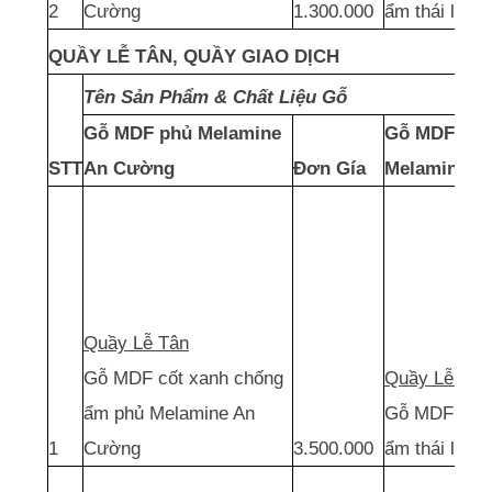
2
Cường
1.300.000
ẩm thái lan 
QUẦY LỄ TÂN, QUẦY GIAO DỊCH
Tên Sản Phẩm & Chất Liệu Gỗ
Gỗ MDF phủ Melamine
Gỗ MDF thái
STT
An Cường
Đơn Gía
Melamine
Quầy Lễ Tân
Gỗ MDF cốt xanh chống
Quầy Lễ Tân
ẩm phủ Melamine An
Gỗ MDF cốt 
1
Cường
3.500.000
ẩm thái lan 