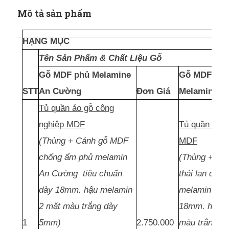
Mô tả sản phẩm
HẠNG MỤC
Tên Sản Phẩm & Chất Liệu Gỗ
Gỗ MDF phủ Melamine
Gỗ MDF thái
STT
An Cường
Đơn Giá
Melamine
Tủ quần áo gỗ công
nghiệp MDF
Tủ quần áo g
(Thùng + Cánh gỗ MDF
MDF
chống ẩm phủ melamin
(Thùng + Cá
An Cường tiêu chuẩn
thái lan chố
dày 18mm. hậu melamin
melamin tiê
2 mặt màu trắng dày
18mm. hậu m
1
5mm)
2.750.000
màu trắng d