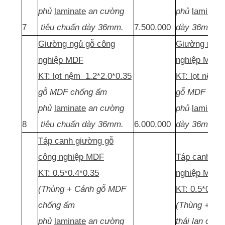
phủ
laminate
an cường
phủ
laminate
7
tiêu chuẩn dày 36mm.
7.500.000
dày 36mm.
Giường ngủ gỗ công
Giường ngủ 
nghiệp MDF
nghiệp MDF
KT: lọt nệm 1.2*2.0*0.35
KT: lọt nệm 
gỗ MDF chống ẩm
gỗ MDF thái 
phủ
laminate
an cường
phủ
laminate
8
tiêu chuẩn dày 36mm.
6.000.000
dày 36mm.
Táp canh giường gỗ
công nghiệp MDF
Táp canh gi
KT: 0.5*0.4*0.35
nghiệp MDF
(Thùng + Cánh gỗ MDF
KT: 0.5*0.4*
chống ẩm
(Thùng + Cá
phủ
laminate
an cường
thái lan chố