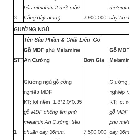
hậu melamin 2 mặt màu
melamin 2 m
3
trắng dày 5mm)
2.900.000
dày 5mm)
GIƯỜNG NGỦ
Tên Sản Phẩm & Chất Liệu Gỗ
Gỗ MDF phủ Melamine
Gỗ MDF thái
STT
An Cường
Đơn Gía
Melamine
Giường ngủ gỗ công
Giường ngủ 
nghiệp MDF
nghiệp MDF
KT: lọt nệm 1.8*2.0*0.35
KT: lọt nệm 
gỗ MDF chống ẩm phủ
gỗ MDF thái 
melamin An Cường tiêu
phủ melamin 
1
chuẩn dày 36mm.
7.500.000
dày 36mm.