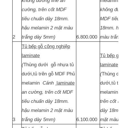
không đường line an
melamin
Cán
cường, trên cốt MDF
không đường l
tiêu chuẩn dày 18mm.
MDF tiêu ch
hậu melamin 2 mặt màu
18mm. hậu m
2
trắng dày 5mm)
6.800.000
màu trắng d
Tủ bếp gỗ công nghiệp
laminate
Tủ bếp gỗ cô
(
Thùng dưới gỗ nhựa tủ
laminate
dưới,tủ trên gỗ MDF Phủ
(
Thùng dưới
melamin
Cánh
laminate
dưới,tủ trên
an cường, trên cốt MDF
melamin
Cá
tiêu chuẩn dày 18mm.
trên cốt MDF
hậu melamin 2 mặt màu
dày 18mm. h
3
trắng dày 5mm)
6.100.000
mặt màu trắ