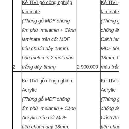
Kệ TIVI gỗ công nghiệp
Kệ TIVI gỗ c
laminate
laminate
(Thùng gỗ MDF chống
(Thùng gỗ MD
ẩm phủ melamin + Cánh
chống ẩm ph
laminate trên cốt MDF
Cánh laminat
tiêu chuẩn dày 18mm.
MDF tiêu ch
hậu melamin 2 mặt màu
18mm. hậu m
2
trắng dày 5mm)
2.900.000
màu trắng d
Kệ TIVI gỗ công nghiệp
Kệ TIVI gỗ c
Acrylic
Acrylic
(Thùng gỗ MDF chống
(Thùng gỗ MD
ẩm phủ melamin + Cánh
chống ẩm ph
Acrylic trên cốt MDF
Cánh Acrylic
tiêu chuẩn dày 18mm.
tiêu chuẩn 