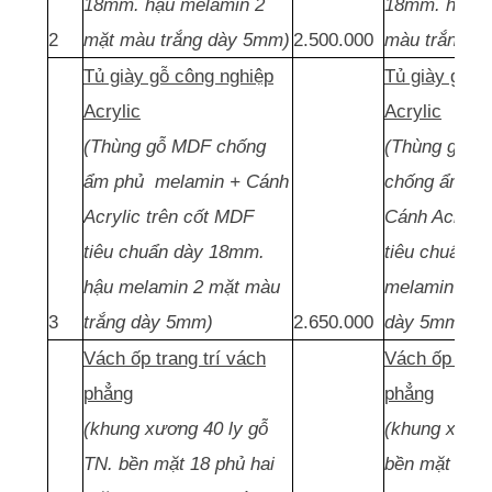
18mm. hậu melamin 2
18mm. hậu m
2
mặt màu trắng dày 5mm)
2.500.000
màu trắng d
Tủ giày gỗ công nghiệp
Tủ giày gỗ c
Acrylic
Acrylic
(Thùng gỗ MDF chống
(Thùng gỗ MD
ẩm phủ melamin + Cánh
chống ẩm ph
Acrylic trên cốt MDF
Cánh Acrylic
tiêu chuẩn dày 18mm.
tiêu chuẩn 
hậu melamin 2 mặt màu
melamin 2 m
3
trắng dày 5mm)
2.650.000
dày 5mm)
Vách ốp trang trí vách
Vách ốp tran
phẳng
phẳng
(khung xương 40 ly gỗ
(khung xương
TN. bền mặt 18 phủ hai
bền mặt 18 p