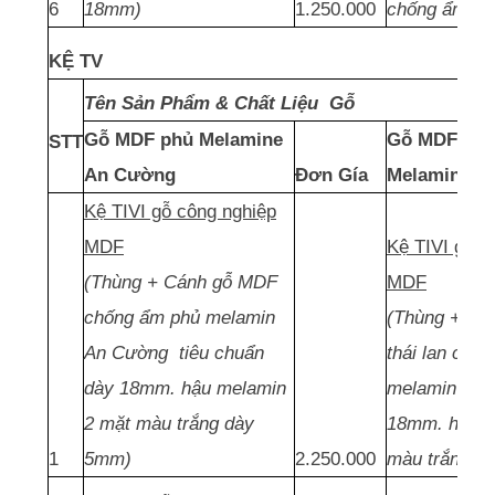
6
18mm)
1.250.000
chống ẩm d
KỆ TV
Tên Sản Phẩm & Chất Liệu Gỗ
Gỗ MDF phủ Melamine
Gỗ MDF thái
STT
An Cường
Đơn Gía
Melamine
Kệ TIVI gỗ công nghiệp
MDF
Kệ TIVI gỗ c
(Thùng + Cánh gỗ MDF
MDF
chống ẩm phủ melamin
(Thùng + Cá
An Cường tiêu chuẩn
thái lan chố
dày 18mm. hậu melamin
melamin tiêu
2 mặt màu trắng dày
18mm. hậu m
1
5mm)
2.250.000
màu trắng d