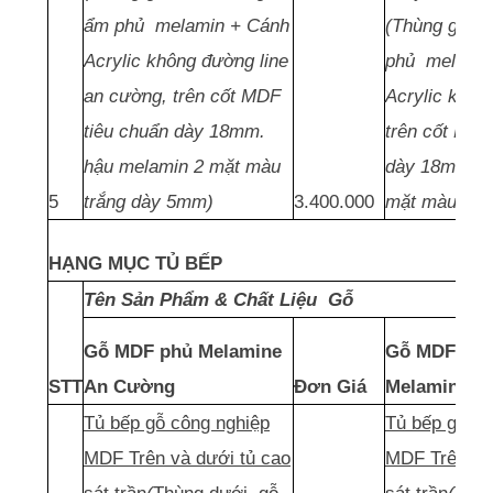
ẩm phủ melamin + Cánh
(Thùng gỗ M
Acrylic không đường line
phủ melamin
an cường, trên cốt MDF
Acrylic khôn
tiêu chuẩn dày 18mm.
trên cốt MDF
hậu melamin 2 mặt màu
dày 18mm. h
5
trắng dày 5mm)
3.400.000
mặt màu trắ
HẠNG MỤC TỦ BẾP
Tên Sản Phẩm & Chất Liệu Gỗ
Gỗ MDF phủ Melamine
Gỗ MDF thái
STT
An Cường
Đơn Giá
Melamine
Tủ bếp gỗ công nghiệp
Tủ bếp gỗ cô
MDF Trên và dưới tủ cao
MDF Trên và