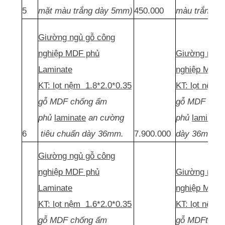
5
mặt màu trắng dày 5mm)
450.000
màu trắng d
Giường ngủ gỗ công
nghiệp MDF phủ
Giường ngủ 
Laminate
nghiệp MDF 
KT: lọt nệm 1.8*2.0*0.35
KT: lọt nệm 
gỗ MDF chống ẩm
gỗ MDF thái 
phủ
laminate
an cường
phủ
laminate
6
tiêu chuẩn dày 36mm.
7.900.000
dày 36mm.
Giường ngủ gỗ công
nghiệp MDF phủ
Giường ngủ 
Laminate
nghiệp MDF 
KT: lọt nệm 1.6*2.0*0.35
KT: lọt nệm 
gỗ MDF chống ẩm
gỗ MDFthái 