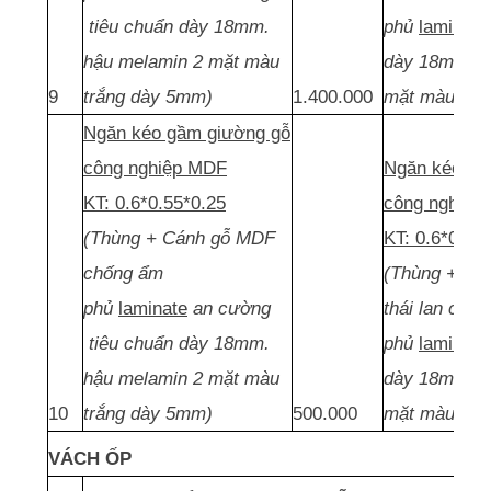
tiêu chuẩn dày 18mm.
phủ
laminate
hậu melamin 2 mặt màu
dày 18mm. h
9
trắng dày 5mm)
1.400.000
mặt màu trắ
Ngăn kéo gầm giường gỗ
công nghiệp MDF
Ngăn kéo gầ
KT: 0.6*0.55*0.25
công nghiệp
(Thùng + Cánh gỗ MDF
KT: 0.6*0.55
chống ẩm
(Thùng + Cá
phủ
laminate
an cường
thái lan chố
tiêu chuẩn dày 18mm.
phủ
laminate
hậu melamin 2 mặt màu
dày 18mm. h
10
trắng dày 5mm)
500.000
mặt màu trắ
VÁCH ỐP