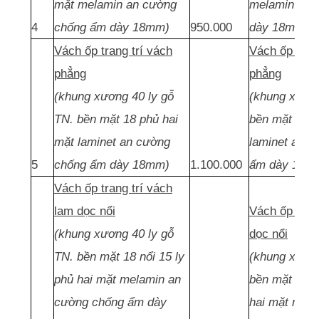
mặt melamin an cường
melamin thái
4
chống ẩm dày 18mm)
950.000
dày 18mm)
Vách ốp trang trí vách
Vách ốp tran
phẳng
phẳng
(khung xương 40 ly gỗ
(khung xương
TN. bền mặt 18 phủ hai
bền mặt 18 p
mặt laminet an cường
laminet an 
5
chống ẩm dày 18mm)
1.100.000
ẩm dày 18m
Vách ốp trang trí vách
lam dọc nổi
Vách ốp tran
(khung xương 40 ly gỗ
dọc nổi
TN. bền mặt 18 nổi 15 ly
(khung xương
phủ hai mặt melamin an
bền mặt 18 n
cường chống ẩm dày
hai mặt mela