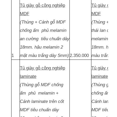
Tủ giày gỗ công nghiệp
Tủ giày gỗ c
MDF
MDF
(Thùng + Cánh gỗ MDF
(Thùng + Cá
chống ẩm phủ melamin
thái lan chố
an cường tiêu chuẩn dày
melamine ti
18mm. hậu melamin 2
18mm. hậu m
1
mặt màu trắng dày 5mm)
2.350.000
màu trắng d
Tủ giày gỗ công nghiệp
Tủ giày gỗ c
laminate
laminate
(Thùng gỗ MDF chống
(Thùng gỗ MD
ẩm phủ melamin +
chống ẩm ph
Cánh laminate trên cốt
Cánh laminat
MDF tiêu chuẩn dày
MDF tiêu ch