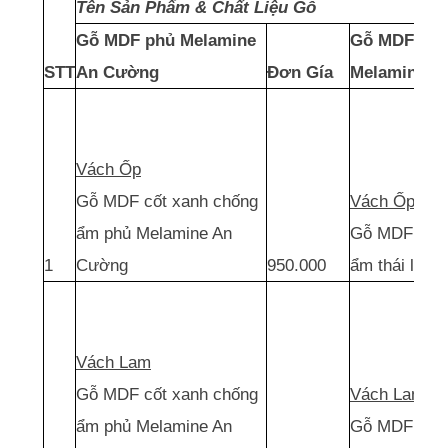
Tên Sản Phẩm & Chất Liệu Gỗ
Gỗ MDF phủ Melamine
Gỗ MDF thái
STT
An Cường
Đơn Gía
Melamine
Vách Ốp
Gỗ MDF cốt xanh chống
Vách Ốp
ẩm phủ Melamine An
Gỗ MDF cốt 
1
Cường
950.000
ẩm thái lan 
Vách Lam
Gỗ MDF cốt xanh chống
Vách Lam
ẩm phủ Melamine An
Gỗ MDF cốt 