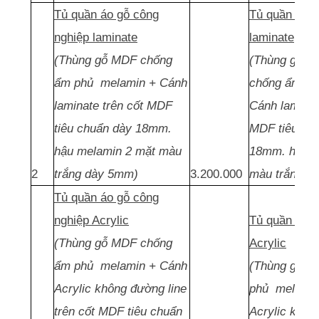
Tủ quần áo gỗ công
Tủ quần áo g
nghiệp laminate
laminate
(Thùng gỗ MDF chống
(Thùng gỗ MD
ẩm phủ melamin + Cánh
chống ẩm ph
laminate trên cốt MDF
Cánh laminat
tiêu chuẩn dày 18mm.
MDF tiêu ch
hậu melamin 2 mặt màu
18mm. hậu m
2
trắng dày 5mm)
3.200.000
màu trắng d
Tủ quần áo gỗ công
nghiệp Acrylic
Tủ quần áo g
(Thùng gỗ MDF chống
Acrylic
ẩm phủ melamin + Cánh
(Thùng gỗ M
Acrylic không đường line
phủ melamin
trên cốt MDF tiêu chuẩn
Acrylic khôn