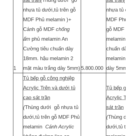
sát trần
(
Thùng dưới gỗ
sát trần
(
Thù
nhựa tủ dưới,tủ trên gỗ
nhựa tủ dưới,
MDF Phủ melamin )+
MDF Phủ mel
Cánh gỗ MDF
chống
gỗ MDF
chố
ẩm
phủ melamin An
melamin Thái
Cường tiêu chuẩn dày
chuẩn dày 1
18mm. hậu melamin 2
melamin 2 m
1
mặt màu trắng dày 5mm)
5.800.000
dày 5mm)
Tủ bếp gỗ công nghiệp
Acrylic Trên và dưới tủ
Tủ bếp gỗ cô
cao sát trần
Acrylic Trên
(
Thùng dưới gỗ nhựa tủ
sát trần
dưới,tủ trên gỗ MDF Phủ
(
Thùng dưới
melamin
Cánh Acrylic
dưới,tủ trên