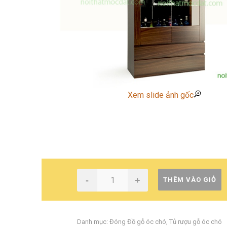
Xem slide ảnh gốc
-
+
THÊM VÀO GIỎ
Danh mục:
Đóng Đồ gỗ óc chó
,
Tủ rượu gỗ óc chó