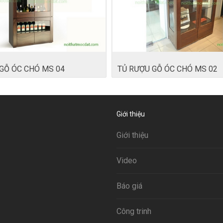
GỖ ÓC CHÓ MS 04
TỦ RƯỢU GỖ ÓC CHÓ MS 02
Giới thiệu
Giới thiệu
Video
Báo giá
Công trinh