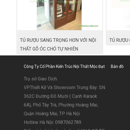
TỦ RƯỢU SANG TRỌNG HƠN VỚI NỘI
TỦ RƯỢU 
THẤT GỖ ÓC CHÓ TỰ NHIÊN
Công Ty Cổ Phần Kiến Trúc Nội Thất Mộc Đạt
Bản đồ
Trụ sở Giao Dịch:
VP.Thiết Kế Và Showroom Trưng Bày: SN
362C Đường Đỗ Mười ( Cạnh Karaok
6A), Phố Tây Trà, Phường Hoàng Mai,
Quận Hoàng Mai, TP Hà Nội
Hotline Hà Nội: 0987062789