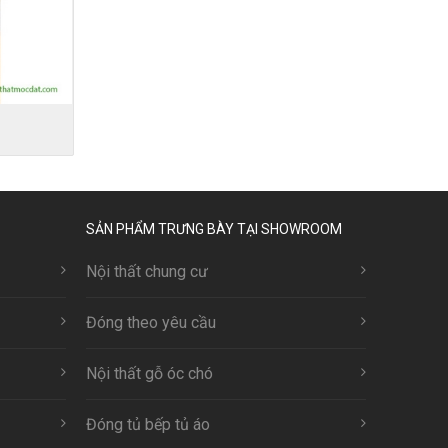
SẢN PHẨM TRƯNG BÀY TẠI SHOWROOM
Nội thất chung cư
Đóng theo yêu cầu
Nội thất gỗ óc chó
Đóng tủ bếp tủ áo