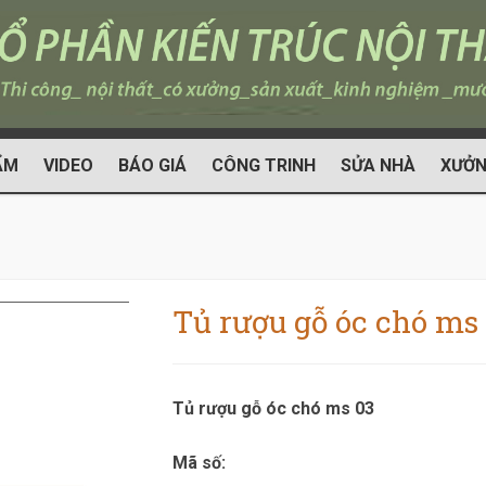
ẨM
VIDEO
BÁO GIÁ
CÔNG TRINH
SỬA NHÀ
XƯỞN
Tủ rượu gỗ óc chó ms
Tủ rượu gỗ óc chó ms 03
Mã số: