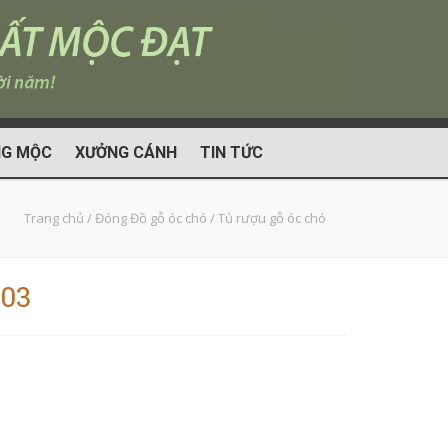
G MỘC
XƯỞNG CÁNH
TIN TỨC
Trang chủ
/
Đóng Đồ gỗ óc chó
/
Tủ rượu gỗ óc chó
 03