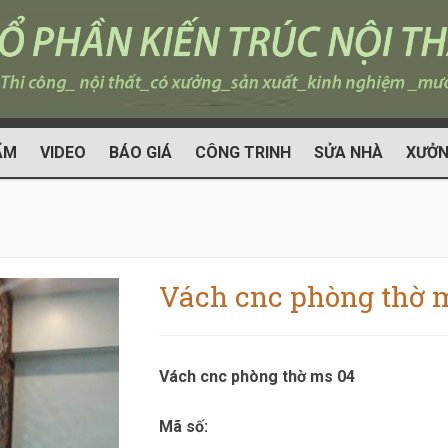
ẨM
VIDEO
BÁO GIÁ
CÔNG TRINH
SỬA NHÀ
XƯỞN
Vách cnc phòng thờ 
Vách cnc phòng thờ ms 04
Mã số: