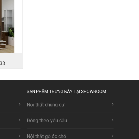
33
SẢN PHẨM TRƯNG BÀY TẠI SHOWROOM
Nội thất chung cư
Đóng theo yêu cầu
Nội thất gỗ óc chó