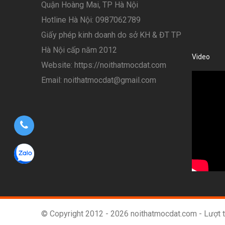
Quận Hoàng Mai, TP Hà Nội
Hotline Hà Nội: 0987062789
Giấy phép kinh doanh do sở KH & ĐT TP
Hà Nội cấp năm 2012
Video
Website: https://noithatmocdat.com
Email: noithatmocdat@gmail.com
© Copyright 2012 - 2026 noithatmocdat.com - Lượt t