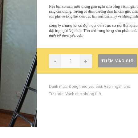
Nếu bạn so sánh một không gian ngăn chia bằng vách ngăn vớ
ràng của chúng. Tường cố định thường đem lại cảm giác chật
còn phá vỡ tổng thể kiến trúc làm mất thẩm mỹ và không linh
công ty chúng tôi có đội ngũ kiến trúc sư nội thất giàu
đặt trọn gói Nội thất. Tôn chỉ trong từng sản phẩm
thiết kế theo yêu cầu
-
+
THÊM VÀO GIỎ
Danh mục:
Đóng theo yêu cầu
,
Vách ngăn cnc
Từ khóa:
Vách cnc phòng thờ
,