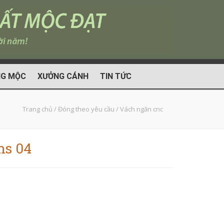
G MỘC
XƯỞNG CÁNH
TIN TỨC
Trang chủ
/
Đóng theo yêu cầu
/
Vách ngăn cnc
ms 04