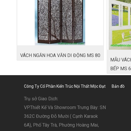
VÁCH NGĂN HOA VĂN DI ĐỘNG MS 80
MẪU VÁC
BẾP MS 6
Công Ty Cổ Phần Kiến Trúc Nội Thất Mộc Đạt
Bản đồ
Trụ sở Giao Dịch:
VP.Thiết Kế Và Showroom Trưng Bày: SN
362C Đường Đỗ Mười ( Cạnh Karaok
6A), Phố Tây Trà, Phường Hoàng Mai,