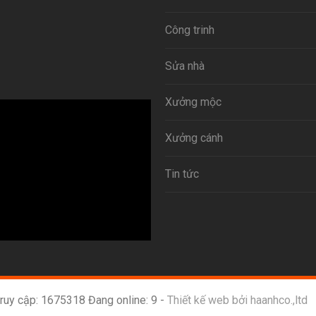
Công trinh
Sửa nhà
Xưởng mộc
Xưởng cánh
Tin tức
ruy cập: 1675318 Đang online: 9 -
Thiết kế web bởi haanhco.,ltd