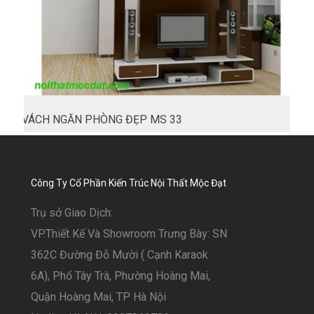
VÁCH NGĂN PHÒNG ĐẸP MS 33
Công Ty Cổ Phần Kiến Trúc Nội Thất Mộc Đạt
Trụ sở Giao Dịch:
VP.Thiết Kế Và Showroom Trưng Bày: SN
362C Đường Đỗ Mười ( Cạnh Karaok
6A), Phố Tây Trà, Phường Hoàng Mai,
Quận Hoàng Mai, TP Hà Nội