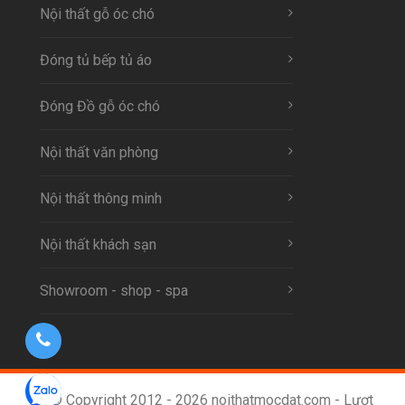
Nội thất gỗ óc chó
Đóng tủ bếp tủ áo
Đóng Đồ gỗ óc chó
Nội thất văn phòng
Nội thất thông minh
Nội thất khách sạn
Showroom - shop - spa
© Copyright 2012 - 2026 noithatmocdat.com - Lượt