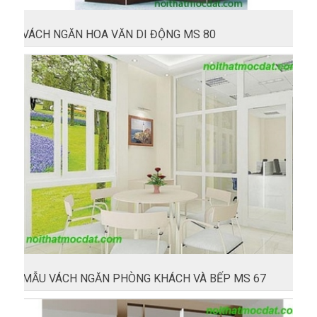
VÁCH NGĂN HOA VĂN DI ĐỘNG MS 80
MẪU VÁCH NGĂN PHÒNG KHÁCH VÀ BẾP MS 67