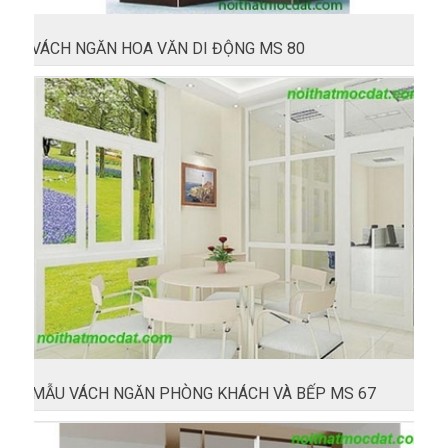
VÁCH NGĂN HOA VĂN DI ĐỘNG MS 80
MẪU VÁCH NGĂN PHÒNG KHÁCH VÀ BẾP MS 67