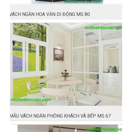
VÁCH NGĂN HOA VĂN DI ĐỘNG MS 80
MẪU VÁCH NGĂN PHÒNG KHÁCH VÀ BẾP MS 67