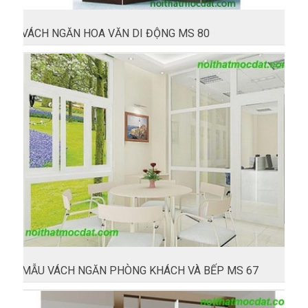
VÁCH NGĂN HOA VĂN DI ĐỘNG MS 80
MẪU VÁCH NGĂN PHÒNG KHÁCH VÀ BẾP MS 67