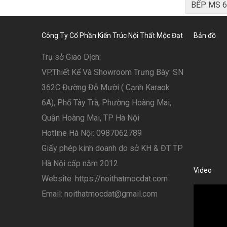
BẾP MS 6
Công Ty Cổ Phần Kiến Trúc Nội Thất Mộc Đạt
Bản đồ
Trụ sở Giao Dịch:
VP.Thiết Kế Và Showroom Trưng Bày: SN
362C Đường Đỗ Mười ( Cạnh Karaok
6A), Phố Tây Trà, Phường Hoàng Mai,
Quận Hoàng Mai, TP Hà Nội
Hotline Hà Nội: 0987062789
Giấy phép kinh doanh do sở KH & ĐT TP
Hà Nội cấp năm 2012
Video
Website: https://noithatmocdat.com
Email: noithatmocdat@gmail.com