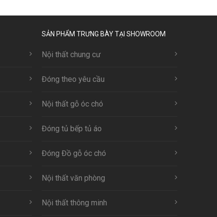
SẢN PHẨM TRƯNG BÀY TẠI SHOWROOM
Nội thất chung cư
Đóng theo yêu cầu
Nội thất gỗ óc chó
Đóng tủ bếp tủ áo
Đóng Đồ gỗ óc chó
Nội thất văn phòng
Nội thất thông minh