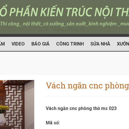
ẨM
VIDEO
BÁO GIÁ
CÔNG TRINH
SỬA NHÀ
XƯỞN
Vách ngăn cnc phòng
Vách ngăn cnc phòng thờ ms 023
Mã số: