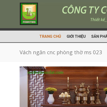
TRANG CHỦ
GIỚI THIỆU
SẢN PH
Vách ngăn cnc phòng thờ ms 023