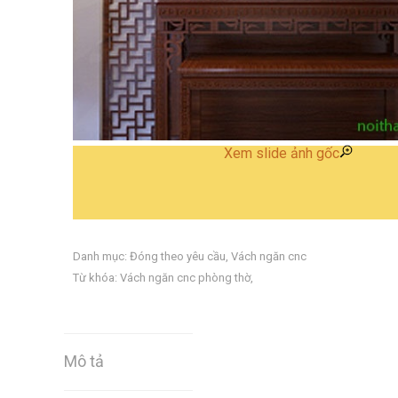
Xem slide ảnh gốc
Danh mục:
Đóng theo yêu cầu
,
Vách ngăn cnc
Từ khóa:
Vách ngăn cnc phòng thờ
,
Mô tả