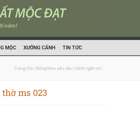
G MỘC
XƯỞNG CÁNH
TIN TỨC
Trang chủ
/
Đóng theo yêu cầu
/
Vách ngăn cnc
 thờ ms 023