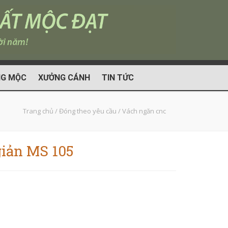
G MỘC
XƯỞNG CÁNH
TIN TỨC
Trang chủ
/
Đóng theo yêu cầu
/
Vách ngăn cnc
giản MS 105