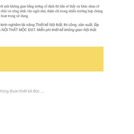
i một không gian bằng tường cố định thì hẳn sẽ thấy sự khác nhau rõ
 chội và cứng nhắc cho ngôi nhà, thậm chí trong nhiều trường hợp chúng
 hoạt trong sử dụng.
 kinh nghiêm tài năng.Thiết kế Nội thất; thi công, sản xuất, lắp
 của NỘI THẤT MỘC ĐẠT.
Miễn phí thiết kế không gian Nội thất.
ng được thiết kế độc ...
,