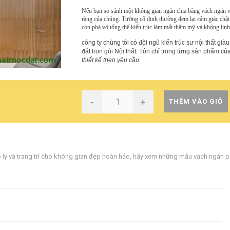
Nếu bạn so sánh một không gian ngăn chia bằng vách ngăn vớ
ràng của chúng. Tường cố định thường đem lại cảm giác chật
còn phá vỡ tổng thể kiến trúc làm mất thẩm mỹ và không linh
công ty chúng tôi có đội ngũ kiến trúc sư nội thất giàu
đặt trọn gói Nội thất. Tôn chỉ trong từng sản phẩm
thiết kế theo yêu cầu.
-
+
THÊM VÀO GIỎ
lý và trang trí cho không gian đẹp hoàn hảo
,
hãy xem những mẫu vách ngăn phò