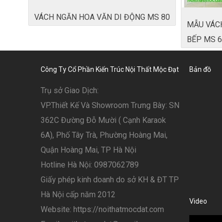
VÁCH NGĂN HOA VĂN DI ĐỘNG MS 80
MẪU VÁC
BẾP MS 6
Công Ty Cổ Phần Kiến Trúc Nội Thất Mộc Đạt
Bản đồ
Trụ sở Giao Dịch:
VP.Thiết Kế Và Showroom Trưng Bày: SN
362C Đường Đỗ Mười ( Cạnh Karaok
6A), Phố Tây Trà, Phường Hoàng Mai,
Quận Hoàng Mai, TP Hà Nội
Hotline Hà Nội: 0987062789
Giấy phép kinh doanh do sở KH & ĐT TP
Hà Nội cấp năm 2012
Video
Website: https://noithatmocdat.com