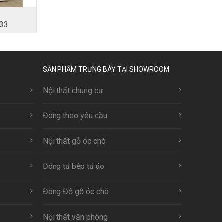
33
SẢN PHẨM TRƯNG BÀY TẠI SHOWROOM
Nội thất chung cư
Đóng theo yêu cầu
Nội thất gỗ óc chó
Đóng tủ bếp tủ áo
Đóng Đồ gỗ óc chó
Nội thất văn phòng