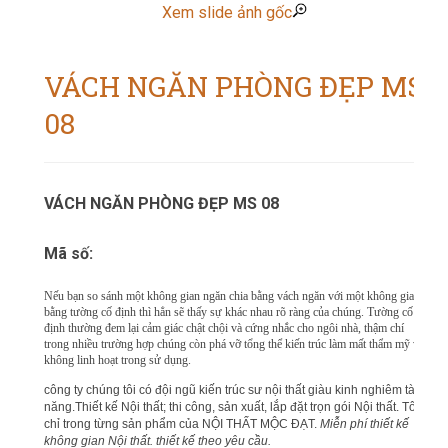
Xem slide ảnh gốc
VÁCH NGĂN PHÒNG ĐẸP MS
08
VÁCH NGĂN PHÒNG ĐẸP MS 08
Mã số:
Nếu bạn so sánh một không gian ngăn chia bằng vách ngăn với một không gian
bằng tường cố định thì hẳn sẽ thấy sự khác nhau rõ ràng của chúng. Tường cố
định thường đem lại cảm giác chật chội và cứng nhắc cho ngôi nhà, thậm chí
trong nhiều trường hợp chúng còn phá vỡ tổng thể kiến trúc làm mất thẩm mỹ và
không linh hoạt trong sử dụng.
công ty chúng tôi có đội ngũ kiến trúc sư nội thất giàu kinh nghiêm tài
năng.Thiết kế Nội thất; thi công, sản xuất, lắp đặt trọn gói Nội thất. Tôn
chỉ trong từng sản phẩm của NỘI THẤT MỘC ĐẠT.
Miễn phí thiết kế
không gian Nội thất. thiết kế theo yêu cầu.