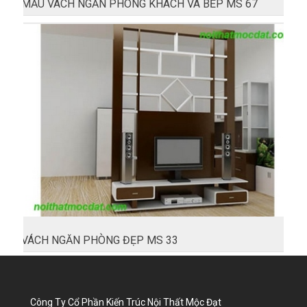
MẪU VÁCH NGĂN PHÒNG KHÁCH VÀ BẾP MS 67
VÁCH NGĂN PHÒNG ĐẸP MS 33
Công Ty Cổ Phần Kiến Trúc Nội Thất Mộc Đạt