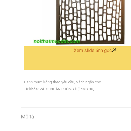
Xem slide ảnh gốc
Danh mục:
Đóng theo yêu cầu
,
Vách ngăn cnc
Từ khóa:
VÁCH NGĂN PHÒNG ĐẸP MS 38
,
Mô tả