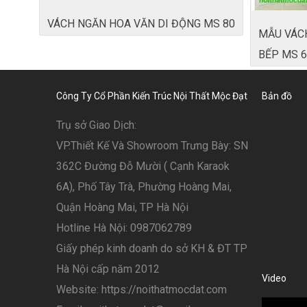
VÁCH NGĂN HOA VĂN DI ĐỘNG MS 80
MẪU VÁC
BẾP MS 6
Công Ty Cổ Phần Kiến Trúc Nội Thất Mộc Đạt
Bản đồ
Trụ sở Giao Dịch:
VP.Thiết Kế Và Showroom Trưng Bày: SN
362C Đường Đỗ Mười ( Cạnh Karaok
6A), Phố Tây Trà, Phường Hoàng Mai,
Quận Hoàng Mai, TP Hà Nội
Hotline Hà Nội: 0987062789
Giấy phép kinh doanh do sở KH & ĐT TP
Hà Nội cấp năm 2012
Video
Website: https://noithatmocdat.com