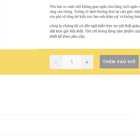
Nếu bạn so sánh một không gian ngăn chia bằng vách ngăn vớ
ràng của chúng. Tường cố định thường đem lại cảm giác chật
còn phá vỡ tổng thể kiến trúc làm mất thẩm mỹ và không linh
công ty chúng tôi có đội ngũ kiến trúc sư nội thất giàu
đặt trọn gói Nội thất. Tôn chỉ trong từng sản phẩm
thiết kế theo yêu cầu.
-
+
THÊM VÀO GIỎ