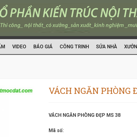
ẨM
VIDEO
BÁO GIÁ
CÔNG TRINH
SỬA NHÀ
XƯỞN
VÁCH NGĂN PHÒNG Đ
VÁCH NGĂN PHÒNG ĐẸP MS 38
Mã số: