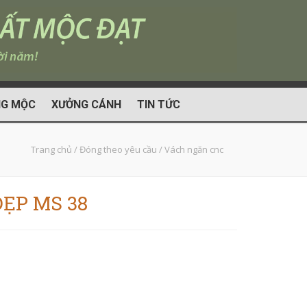
G MỘC
XƯỞNG CÁNH
TIN TỨC
Trang chủ
/
Đóng theo yêu cầu
/
Vách ngăn cnc
ẸP MS 38