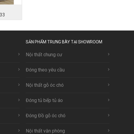
33
SẢN PHẨM TRƯNG BÀY TẠI SHOWROOM
Nội thất chung cư
Đóng theo yêu cầu
Nội thất gỗ óc chó
Đóng tủ bếp tủ áo
Đóng Đồ gỗ óc chó
Nội thất văn phòng