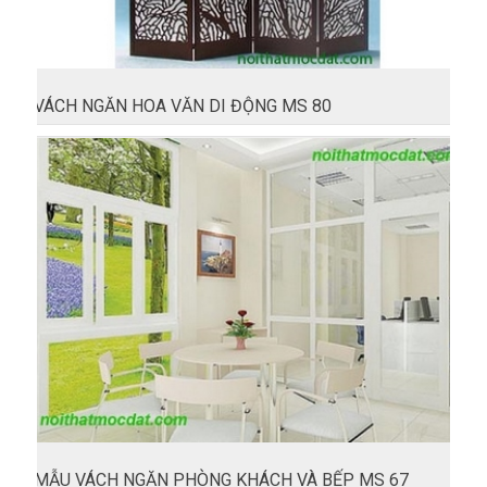
VÁCH NGĂN HOA VĂN DI ĐỘNG MS 80
MẪU VÁCH NGĂN PHÒNG KHÁCH VÀ BẾP MS 67