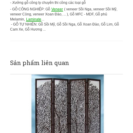
- X
ưởng gỗ công ty chuyên thi công các loại gỗ
- GỖ CÔNG NGHIỆP: Gỗ
Veneer
( veneer Sồi Nga, veneer Sồi Mỹ,
veneer Còng, veneer Xoan Đào, ... ), Gỗ MFC - MDF, Gỗ phủ
Melamin,
Laminate
...
- GỖ TỰ NHIÊN: Gỗ Sồi Mỹ, Gỗ Sồi Nga, Gỗ Xoan Đào, Gỗ Lim, Gỗ
Cam Xe, Gỗ Hương ...
Sản phẩm liên quan