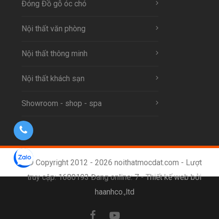
Đóng Đồ gỗ óc chó
Nội thất văn phòng
Nội thất thông minh
Nội thất khách sạn
Showroom - shop - spa
© Copyright 2012 - 2026 noithatmocdat.com - Lượt
truy cập: 1680193 Đang online: 7 -
Thiết kế web bởi
haanhco.,ltd