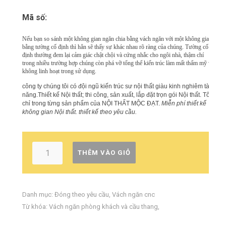
Mã số:
Nếu bạn so sánh một không gian ngăn chia bằng vách ngăn với một không gian
bằng tường cố định thì hẳn sẽ thấy sự khác nhau rõ ràng của chúng. Tường cố
định thường đem lại cảm giác chật chội và cứng nhắc cho ngôi nhà, thậm chí
trong nhiều trường hợp chúng còn phá vỡ tổng thể kiến trúc làm mất thẩm mỹ và
không linh hoạt trong sử dụng.
công ty chúng tôi có đội ngũ kiến trúc sư nội thất giàu kinh nghiêm tài
năng.Thiết kế Nội thất; thi công, sản xuất, lắp đặt trọn gói Nội thất. Tôn
chỉ trong từng sản phẩm của NỘI THẤT MỘC ĐẠT.
Miễn phí thiết kế
không gian Nội thất. thiết kế theo yêu cầu.
THÊM VÀO GIỎ
Danh mục:
Đóng theo yêu cầu
,
Vách ngăn cnc
Từ khóa:
Vách ngăn phòng khách và cầu thang
,