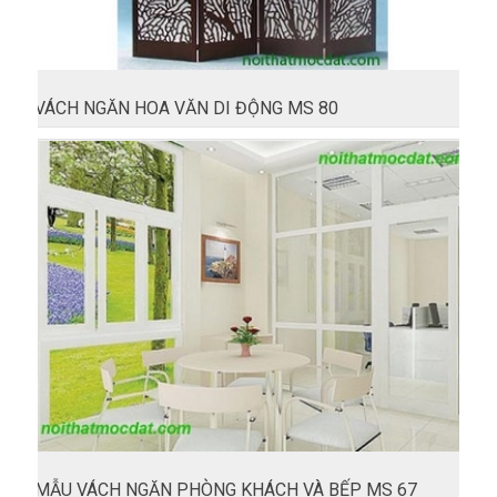
VÁCH NGĂN HOA VĂN DI ĐỘNG MS 80
MẪU VÁCH NGĂN PHÒNG KHÁCH VÀ BẾP MS 67