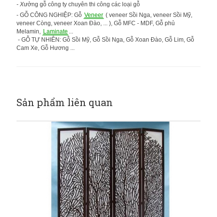
- X
ưởng gỗ công ty chuyên thi công các loại gỗ
- GỖ CÔNG NGHIỆP: Gỗ
Veneer
( veneer Sồi Nga, veneer Sồi Mỹ,
veneer Còng, veneer Xoan Đào, ... ), Gỗ MFC - MDF, Gỗ phủ
Melamin,
Laminate
...
- GỖ TỰ NHIÊN: Gỗ Sồi Mỹ, Gỗ Sồi Nga, Gỗ Xoan Đào, Gỗ Lim, Gỗ
Cam Xe, Gỗ Hương ...
Sản phẩm liên quan