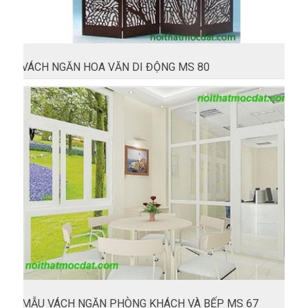
VÁCH NGĂN HOA VĂN DI ĐỘNG MS 80
MẪU VÁCH NGĂN PHÒNG KHÁCH VÀ BẾP MS 67