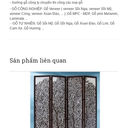
- X
ưởng gỗ công ty chuyên thi công các loại gỗ
- GỖ CÔNG NGHIỆP: Gỗ Veneer ( veneer Sồi Nga, veneer Sồi Mỹ,
veneer Còng, veneer Xoan Đào, ... ), Gỗ MFC - MDF, Gỗ phủ Melamin,
Laminate ...
- GỖ TỰ NHIÊN: Gỗ Sồi Mỹ, Gỗ Sồi Nga, Gỗ Xoan Đào, Gỗ Lim, Gỗ
Cam Xe, Gỗ Hương ...
Sản phẩm liên quan