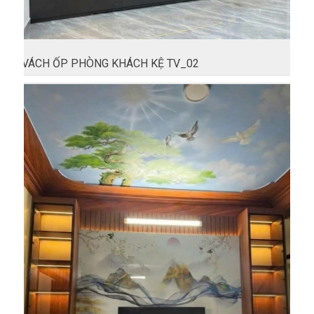
VÁCH ỐP PHÒNG KHÁCH KỆ TV_02