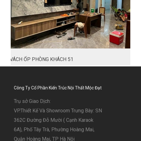
VÁCH ỐP PHÒNG KHÁCH 51
Công Ty Cổ Phần Kiến Trúc Nội Thất Mộc Đạt
Trụ sở Giao Dịch:
VP.Thiết Kế Và Showroom Trưng Bày: SN
362C Đường Đỗ Mười ( Cạnh Karaok
6A), Phố Tây Trà, Phường Hoàng Mai,
Quận Hoàng Mai, TP Hà Nội