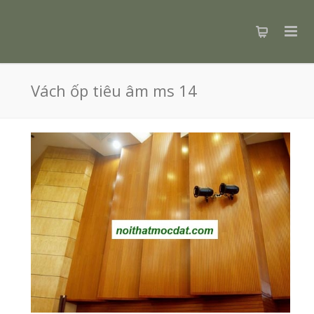
Vách ốp tiêu âm ms 14