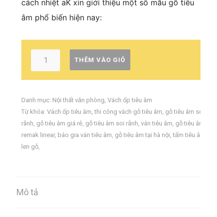
cách nhiệt aK xin giới thiệu một số mẫu gỗ tiêu
âm phổ biến hiện nay:
THÊM VÀO GIỎ
Danh mục:
Nội thất văn phòng
,
Vách ốp tiêu âm
Từ khóa:
Vách ốp tiêu âm
,
thi công vách gỗ tiêu âm
,
gỗ tiêu âm soi
rãnh
,
gỗ tiêu âm giá rẻ
,
gỗ tiêu âm soi rãnh
,
ván tiêu âm
,
gỗ tiêu âm
remak linear
,
báo gia ván tiêu âm
,
gỗ tiêu âm tại hà nội
,
tấm tiêu âm
len gỗ
,
Mô tả