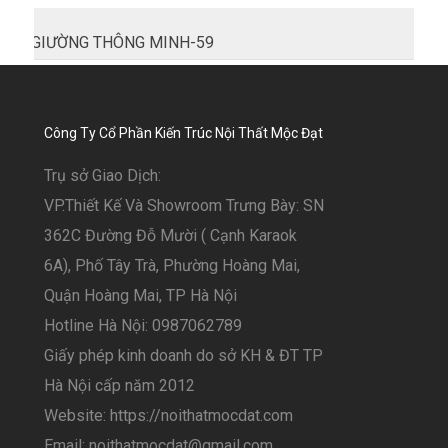
GIƯỜNG THÔNG MINH-59
Công Ty Cổ Phần Kiến Trúc Nội Thất Mộc Đạt
Trụ sở Giao Dịch:
VP.Thiết Kế Và Showroom Trưng Bày: SN
362C Đường Đỗ Mười ( Cạnh Karaok
6A), Phố Tây Trà, Phường Hoàng Mai,
Quận Hoàng Mai, TP Hà Nội
Hotline Hà Nội: 0987062789
Giấy phép kinh doanh do sở KH & ĐT TP
Hà Nội cấp năm 2012
Website: https://noithatmocdat.com
Email: noithatmocdat@gmail.com