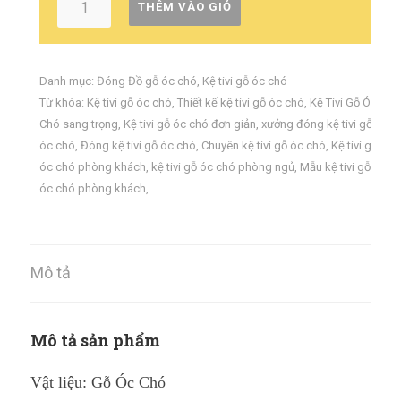
THÊM VÀO GIỎ
Danh mục:
Đóng Đồ gỗ óc chó
,
Kệ tivi gỗ óc chó
Từ khóa:
Kệ tivi gỗ óc chó
,
Thiết kế kệ tivi gỗ óc chó
,
Kệ Tivi Gỗ Óc
Chó sang trọng
,
Kệ tivi gỗ óc chó đơn giản
,
xưởng đóng kệ tivi gỗ
óc chó
,
Đóng kệ tivi gỗ óc chó
,
Chuyên kệ tivi gỗ óc chó
,
Kệ tivi gỗ
óc chó phòng khách
,
kệ tivi gỗ óc chó phòng ngủ
,
Mẫu kệ tivi gỗ
óc chó phòng khách
,
Mô tả
Mô tả sản phẩm
Vật liệu: Gỗ Óc Chó