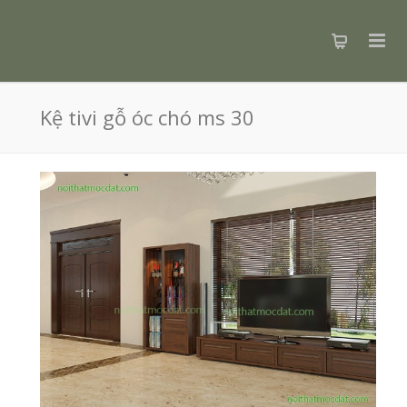
Kệ tivi gỗ óc chó ms 30