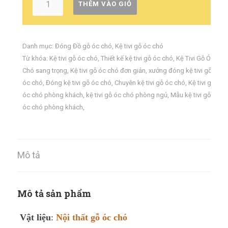
THÊM VÀO GIỎ
Danh mục:
Đóng Đồ gỗ óc chó
,
Kệ tivi gỗ óc chó
Từ khóa:
Kệ tivi gỗ óc chó
,
Thiết kế kệ tivi gỗ óc chó
,
Kệ Tivi Gỗ Óc
Chó sang trọng
,
Kệ tivi gỗ óc chó đơn giản
,
xưởng đóng kệ tivi gỗ
óc chó
,
Đóng kệ tivi gỗ óc chó
,
Chuyên kệ tivi gỗ óc chó
,
Kệ tivi gỗ
óc chó phòng khách
,
kệ tivi gỗ óc chó phòng ngủ
,
Mẫu kệ tivi gỗ
óc chó phòng khách
,
Mô tả
Mô tả sản phẩm
Vật liệu
:
Nội thất gỗ óc chó